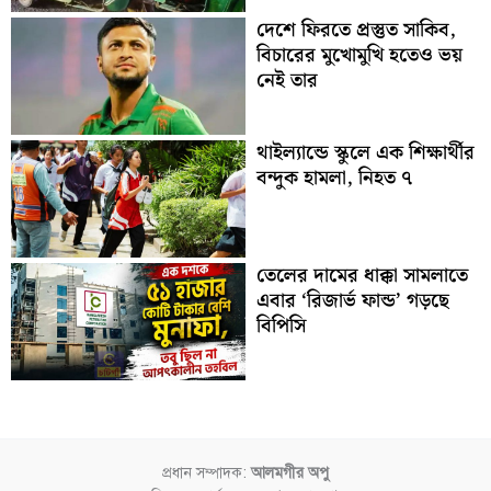
দেশে ফিরতে প্রস্তুত সাকিব,
বিচারের মুখোমুখি হতেও ভয়
নেই তার
থাইল্যান্ডে স্কুলে এক শিক্ষার্থীর
বন্দুক হামলা, নিহত ৭
তেলের দামের ধাক্কা সামলাতে
এবার ‘রিজার্ভ ফান্ড’ গড়ছে
বিপিসি
প্রধান সম্পাদক:
আলমগীর অপু