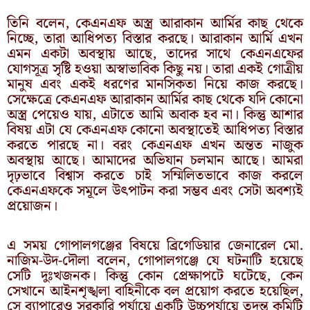
তিনি বলেন, কেএনএফ অস্ত্র আরাকান আর্মির কাছ থেকে
নিচ্ছে, তারা আধিপত্য বিস্তার করছে। আরাকান আর্মি এখন
এমন একটা অবস্থায় আছে, তাদের সাথে কেএনএফের
যোগসূত্র সৃষ্টি হওয়া অস্বাভাবিক কিছু নয়। তারা একই গোত্রীয়
মানুষ এবং একই ধরণের মানসিকতা নিয়ে কাজ করছে।
সেক্ষেত্রে কেএনএফ আরাকান আর্মির কাছ থেকে যদি কোনো
অস্ত্র পেয়েও যায়, এটাতে আমি অবাক হব না। কিন্তু আশার
বিষয় এটা যে কেএনএফ কোনো অবস্থাতেই আধিপত্য বিস্তার
করতে পারছে না। বরং কেএনএফ এখন অন্তত নাজুক
অবস্থায় আছে। আমাদের অভিযান চলমান আছে। আমরা
দৃঢ়ভাবে বিশ্বাস করতে চাই সম্মিলিতভাবে কাজ করলে
কেএনএফকে সমূলে উৎপাটন করা সম্ভব এবং সেটা অবশ্যই
প্রয়োজন।
এ সময় গোপালগঞ্জের বিষয়ে ব্রিগেডিয়ার জেনারেল মো.
নাজিম-উদ-দৌলা বলেন, গোপালগঞ্জে যে ঘটনাটি হয়েছে
সেটি দুঃখজনক। কিন্তু কোন প্রেক্ষাপটে ঘটেছে, কেন
সেখানে আইনশৃঙ্খলা বাহিনীকে বল প্রয়োগ করতে হয়েছিল,
সে ব্যাপারেও সরকারি পর্যায়ে একটি উচ্চপর্যায়ে তদন্ত কমিটি