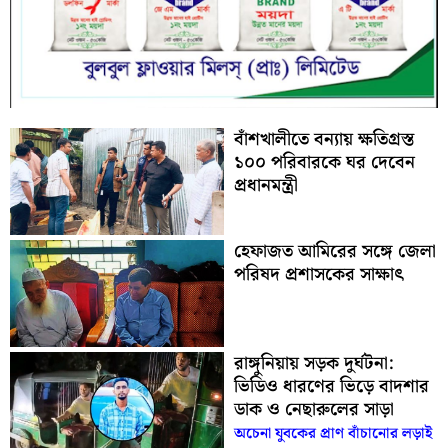
বাঁশখালীতে বন্যায় ক্ষতিগ্রস্ত
১০০ পরিবারকে ঘর দেবেন
প্রধানমন্ত্রী
হেফাজত আমিরের সঙ্গে জেলা
পরিষদ প্রশাসকের সাক্ষাৎ
রাঙ্গুনিয়ায় সড়ক দুর্ঘটনা:
ভিডিও ধারণের ভিড়ে বাদশার
ডাক ও নেছারুলের সাড়া
অচেনা যুবকের প্রাণ বাঁচানোর লড়াই