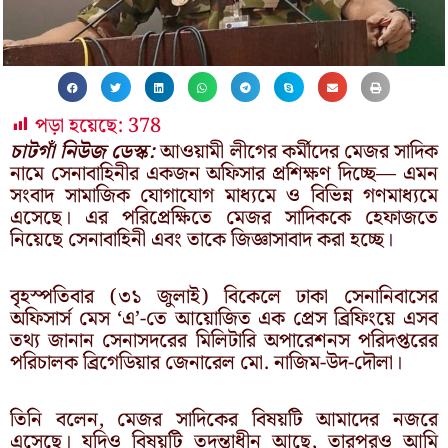
পড়া হয়েছে:
378
চাটগাঁ নিউজ ডেস্ক:
আওয়ামী লীগের কর্মীদের মেজর সাদিক
নামে সেনাবাহিনীর একজন অফিসার প্রশিক্ষণ দিচ্ছে— এমন
সংবাদ সামাজিক যোগাযোগ মাধ্যমে ও বিভিন্ন গণমাধ্যমে
এসেছে। এর পরিপ্রেক্ষিতে মেজর সাদিককে হেফাজতে
নিয়েছে সেনাবাহিনী এবং তাকে জিজ্ঞাসাবাদ করা হচ্ছে।
বৃহস্পতিবার (৩১ জুলাই) বিকেলে ঢাকা সেনানিবাসের
অফিসার্স মেস ‘এ’-তে আয়োজিত এক প্রেস ব্রিফিংয়ে এসব
তথ্য জানান সেনাসদরের মিলিটারি অপারেশনস পরিদপ্তরের
পরিচালক ব্রিগেডিয়ার জেনারেল মো. নাজিম-উদ-দৌলা।
তিনি বলেন, মেজর সাদিকের বিষয়টি আমাদের নজরে
এসেছে। যদিও বিষয়টি তদন্তাধীন আছে, তারপরও আমি