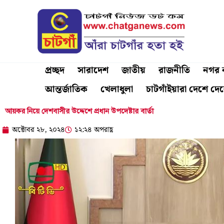
Skip
to
content
প্রচ্ছদ
সারাদেশ
জাতীয়
রাজনীতি
নগর ব
আন্তর্জাতিক
খেলাধুলা
চাটগাঁইয়ারা দেশে দে
আয়কর নিয়ে দেশবাসীর উদ্দেশে প্রধান উপদেষ্টার বার্তা
অক্টোবর ২৮, ২০২৪
১২:২৪ অপরাহ্ণ