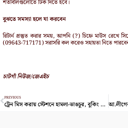
শর্তাবলিগুলোতে টিক দিতে হবে।
বুঝতে সমস্যা হলে যা করবেন
রিটার্ন প্রস্তুত করার সময়, আপনি (?) চিহ্নে মাউস রেখে স
(09643-717171) সরাসরি কল করেও সহায়তা নিতে পারবেন। 
চাটগাঁ নিউজ/জেএইচ
Prev
PREVIOUS
ট্রেন মিস করায় স্টেশনে হামলা-ভাঙচুর, বুকিং সহকারিসহ আহত ৫