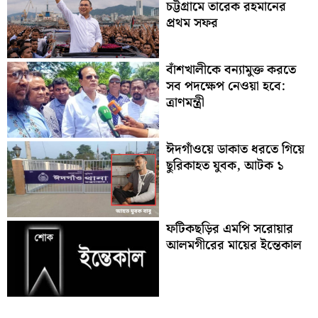
চট্টগ্রামে তারেক রহমানের
প্রথম সফর
বাঁশখালীকে বন্যামুক্ত করতে
সব পদক্ষেপ নেওয়া হবে:
ত্রাণমন্ত্রী
ঈদগাঁওয়ে ডাকাত ধরতে গিয়ে
ছুরিকাহত যুবক, আটক ১
ফটিকছড়ির এমপি সরোয়ার
আলমগীরের মায়ের ইন্তেকাল