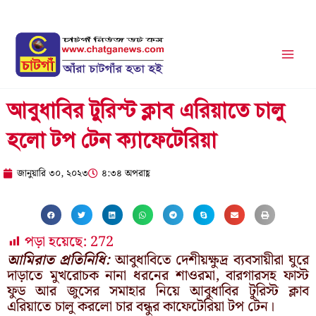
Skip
to
content
আবুধাবির টুরিস্ট ক্লাব এরিয়াতে চালু
হলো টপ টেন ক্যাফেটেরিয়া
জানুয়ারি ৩০, ২০২৩
৪:৩৪ অপরাহ্ণ
পড়া হয়েছে:
272
আমিরাত প্রতিনিধি:
আবুধাবিতে দেশীয়ক্ষুদ্র ব্যবসায়ীরা ঘুরে
দাড়াতে মুখরোচক নানা ধরনের শাওরমা, বারগারসহ ফাস্ট
ফুড আর জুসের সমাহার নিয়ে আবুধাবির টুরিস্ট ক্লাব
এরিয়াতে চালু করলো চার বন্ধুর কাফেটেরিয়া টপ টেন।