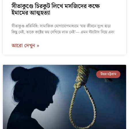
সীতাকুণ্ডে চিরকুট লিখে মসজিদের কক্ষে
ইমামের আত্মহত্যা
সীতাকুণ্ড প্রতিনিধি: সামাজিক যোগাযোগমাধ্যমে ‘যার জীবনে দুঃখ ছাড়া
কিছু নেই, তাকে কষ্টের ভয় দেখিয়ে লাভ নেই’— এমন স্ট্যাটাস দিয়ে এবং
আরো দেখুন »
উত্তর চট্টগ্রাম