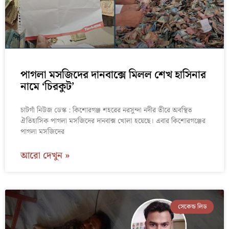
পাগলা মসজিদের দানবাক্সে মিলল শেখ হাসিনার
নামে ‘চিরকুট’
চাটগাঁ নিউজ ডেস্ক : কিশোরগঞ্জ শহরের নরসুন্দা নদীর তীরে অবস্থিত
ঐতিহাসিক পাগলা মসজিদের দানবাক্স খোলা হয়েছে। এবার কিশোরগঞ্জের
পাগলা মসজিদের
আরো দেখুন »
সেকেন্ড লিড