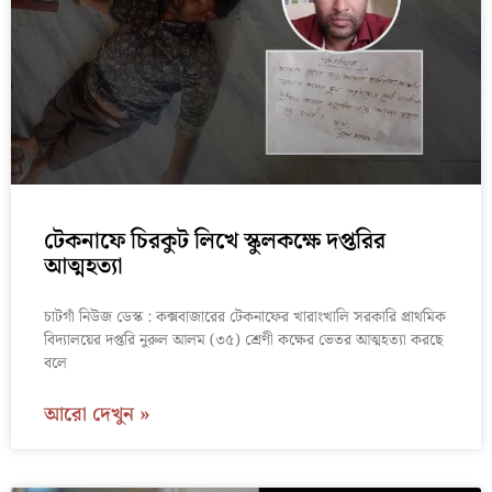
টেকনাফে চিরকুট লিখে স্কুলকক্ষে দপ্তরির
আত্মহত্যা
চাটগাঁ নিউজ ডেস্ক : কক্সবাজারের টেকনাফের খারাংখালি সরকারি প্রাথ‌মিক
বিদ্যালয়ের দপ্তরি নুরুল আলম (৩৫) শ্রেণী কক্ষের ভেতর আত্মহত্যা করছে
বলে
আরো দেখুন »