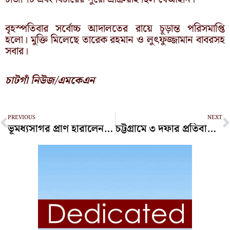
বৃহস্পতিবার সর্বোচ্চ আদালতের রায়ে চূড়ান্ত পরিসমাপ্তি
হলো। মুক্তি মিলেছে তারেক রহমান ও লুৎফুজ্জামান বাবরসহ
সবার।
চাটগাঁ নিউজ/এমকেএন
Prev
N
PREVIOUS
NEXT
ভূমধ্যসাগর প্রাণ হারালেন এক বাংলাদেশি
চট্টগ্রামে ৩ দফার প্রতিবাদে কারিগরি শিক্ষার্থীদের বিক্ষোভ