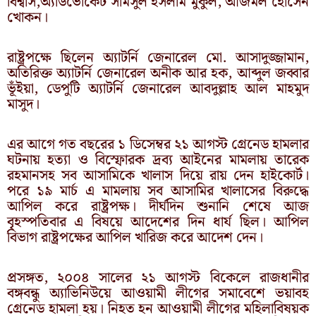
বিশ্বাস,অ্যাডভোকেট সামসুল ইসলাম মুকুল, আজমল হোসেন
খোকন।
রাষ্ট্রপক্ষে ছিলেন অ্যাটর্নি জেনারেল মো. আসাদুজ্জামান,
অতিরিক্ত অ্যাটর্নি জেনারেল অনীক আর হক, আব্দুল জব্বার
ভূঁইয়া, ডেপুটি অ্যাটর্নি জেনারেল আবদুল্লাহ আল মাহমুদ
মাসুদ।
এর আগে গত বছরের ১ ডিসেম্বর ২১ আগস্ট গ্রেনেড হামলার
ঘটনায় হত্যা ও বিস্ফোরক দ্রব্য আইনের মামলায় তারেক
রহমানসহ সব আসামিকে খালাস দিয়ে রায় দেন হাইকোর্ট।
পরে ১৯ মার্চ এ মামলায় সব আসামির খালাসের বিরুদ্ধে
আপিল করে রাষ্ট্রপক্ষ। দীর্ঘদিন শুনানি শেষে আজ
বৃহস্পতিবার এ বিষয়ে আদেশের দিন ধার্য ছিল। আপিল
বিভাগ রাষ্ট্রপক্ষের আপিল খারিজ করে আদেশ দেন।
প্রসঙ্গত, ২০০৪ সালের ২১ আগস্ট বিকেলে রাজধানীর
বঙ্গবন্ধু অ্যাভিনিউয়ে আওয়ামী লীগের সমাবেশে ভয়াবহ
গ্রেনেড হামলা হয়। নিহত হন আওয়ামী লীগের মহিলাবিষয়ক