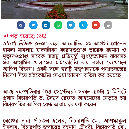
পড়া হয়েছে:
392
চাটগাঁ নিউজ ডেস্ক:
বহুল আলোচিত ২১ আগস্ট গ্রেনেড
হামলা মামলায় যাবজ্জীবন কারাদণ্ডপ্রাপ্ত তারেক রহমান ও
মৃত্যুদণ্ডপ্রাপ্ত সাবেক স্বরাষ্ট্র প্রতিমন্ত্রী লুৎফুজ্জামান বাবরসহ
সব আসামির খালাসের হাইকোর্টের রায় বহাল রেখেছেন
আপিল বিভাগ। একই সঙ্গে স্বরাষ্ট্র মন্ত্রণালয়কে পুনঃতদন্তের
নির্দেশ দিয়ে হাইকোর্টের দেওয়া আদেশ বাতিল করা হয়েছে।
আজ বৃহস্পতিবার (০৪ সেপ্টেম্বর) সকাল ১০টা ৫ মিনিটে
প্রধান বিচারপতি ড. সৈয়দ রেফাত আহমেদের নেতৃত্বে ছয়
বিচারপতির আপিল বেঞ্চ এ রায় ঘোষণা করেন।
বেঞ্চের অন্য পাঁচজন হলেন, বিচারপতি মো. আশফাকুল
ইসলাম, বিচারপতি জুবায়ের রহমান চৌধুরী, বিচারপতি মো.