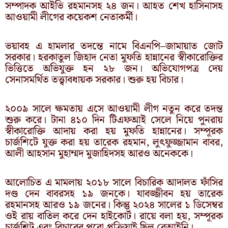
সম্পাদক আইভি রহমানসহ ২৪ জন। আহত শেখ হাসিনাসহ
আওয়ামী লীগের কয়েকশ নেতাকর্মী।
ভয়াবহ এ হামলার তদন্তে নামে বিএনপি–জামায়াত জোট
সরকার। হরকাতুল জিহাদ নেতা মুফতি হান্নানের স্বীকারোক্তির
ভিত্তিতে অভিযুক্ত হন ২৮ জন। অভিযোগপত্র দেয়
সেনাসমর্থিত তত্ত্বাবধায়ক সরকার। শুরু হয় বিচার।
২০০৯ সালে ক্ষমতায় এসে আওয়ামী লীগ নতুন করে তদন্ত
শুরু করে। টানা ৪১০ দিন টিএফআই সেলে নিয়ে পুনরায়
স্বীকারোক্তি আদায় করা হয় মুফতি হান্নানের। সম্পূরক
চার্জশিটে যুক্ত করা হয় তারেক রহমান, লুৎফুজ্জামান বাবর,
আলী আহসান মুহাম্মদ মুজাহিদসহ আরও অনেককে।
আলোচিত এ মামলায় ২০১৮ সালে বিচারিক আদালত ফাঁসির
দণ্ড দেন বাবরসহ ১৯ জনকে। যাবজ্জীবন হয় তারেক
রহমানসহ আরও ১৯ জনের। কিন্তু ২০২৪ সালের ১ ডিসেম্বর
ওই রায় বাতিল করে দেন হাইকোর্ট। রায়ে বলা হয়, সম্পূরক
চার্জশিট এবং বিচারের পুরো প্রক্রিয়াই ছিল বেআইনি।