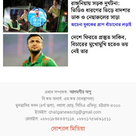
রাঙ্গুনিয়ায় সড়ক দুর্ঘটনা:
ভিডিও ধারণের ভিড়ে বাদশার
ডাক ও নেছারুলের সাড়া
অচেনা যুবকের প্রাণ বাঁচানোর লড়াই
দেশে ফিরতে প্রস্তুত সাকিব,
বিচারের মুখোমুখি হতেও ভয়
নেই তার
প্রধান সম্পাদক:
আলমগীর অপু
বি.কম অনার্স, এম.কম (ব্যবস্থাপনা)
মুনতাসির ভবন (৪র্থ তলা), ওয়াসা মোড়, সিডিএ এভিন্যু, চট্টগ্রাম-৪০০০
ইমেইল: chatganewsctg@gmail.com
মোবাইল: +৮৮০১৮৩৪৪৩৭১১৪, +৮৮০১৭৫৬৪৯১৫১১
Facebook
YouTube
Instagram
TikTok
সোশ্যাল মিডিয়া