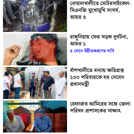
বোয়ালখালীতে মোটরসাইকেল-
সিএনজি মুখোমুখি সংঘর্ষ,
আহত ৫
রাঙ্গুনিয়ায় ফের সড়ক দুর্ঘটনা,
আহত ১
৪ লেনে উন্নীতকরণের দাবি
বাঁশখালীতে বন্যায় ক্ষতিগ্রস্ত
১০০ পরিবারকে ঘর দেবেন
প্রধানমন্ত্রী
হেফাজত আমিরের সঙ্গে জেলা
পরিষদ প্রশাসকের সাক্ষাৎ