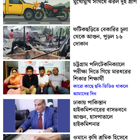
মুখোমুখি সংঘর্ষে ঝরল দুই প্রাণ
ফটিকছড়িতে বেকারির চুলা
থেকে আগুন, পুড়ল ১৬
দোকান
চট্টগ্রাম পলিটেকনিক্যালে
পরীক্ষা দিতে গিয়ে মারধরের
শিকার শিক্ষার্থী
কারো কাছে ছবি-ভিডিও থাকলে
আমাদের দিন
ঢাকায় পাকিস্তান
হাইকমিশনারের বাসভবনে
আগুন, হাসপাতালে
হাইকমিশনার
ওমানে কৃষি শ্রমিক হিসেবে