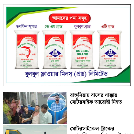
রাঙ্গুনিয়ায় বাসের ধাক্কায়
মোটরবাইক আরোহী নিহত
মোটরসাইকেল-ট্রাকের