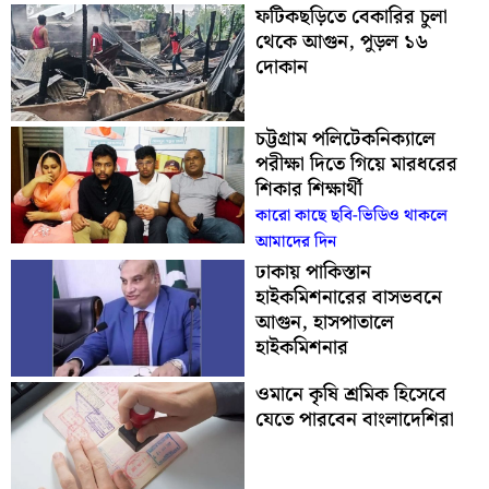
ফটিকছড়িতে বেকারির চুলা
থেকে আগুন, পুড়ল ১৬
দোকান
চট্টগ্রাম পলিটেকনিক্যালে
পরীক্ষা দিতে গিয়ে মারধরের
শিকার শিক্ষার্থী
কারো কাছে ছবি-ভিডিও থাকলে
আমাদের দিন
ঢাকায় পাকিস্তান
হাইকমিশনারের বাসভবনে
আগুন, হাসপাতালে
হাইকমিশনার
ওমানে কৃষি শ্রমিক হিসেবে
যেতে পারবেন বাংলাদেশিরা