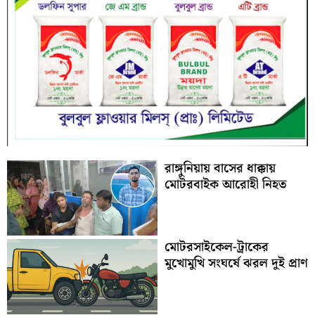
রাঙ্গুনিয়ায় বাসের ধাক্কায়
মোটরবাইক আরোহী নিহত
মোটরসাইকেল-ট্রাকের
মুখোমুখি সংঘর্ষে ঝরল দুই প্রাণ