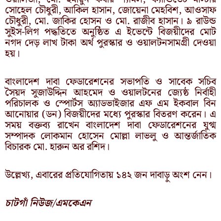
সোহেল চৌধুরী, আকিল হাসান, জোয়েনা মেহবিশ, আওসাফ
চৌধুরী, মো. জাকির হোসন ও মো. রাজীব হাসান। ৯ রাউন্ড
সুইস-লিগ পদ্ধতিতে অনুষ্ঠিত এ ইভেন্টে বিজয়ীদের মোট
নগদ দেড় লাখ টাকা অর্থ পুরস্কার ও ওয়ালটনসামগ্রী দেওয়া
হয়।
বাংলাদেশ দাবা ফেডারেশনের সভাপতি ও সাবেক সচিব
সৈয়দ সুজাউদ্দিন আহমেদ ও ওয়ালটনের জ্যেষ্ঠ নির্বাহী
পরিচালক ও স্পোর্টস অ্যাডভাইজার এফ এম ইকবাল বিন
আনোয়ার (ডন) বিজয়ীদের মধ্যে পুরস্কার বিতরণ করেন। এ
সময় বক্তব্য রাখেন বাংলাদেশ দাবা ফেডারেশনের যুগ্ম
সম্পাদক লোকমান হোসেন মোল্লা লাভলু ও আন্তর্জাতিক
বিচারক মো. হারুন অর রশিদ।
উল্লেখ্য, এবারের প্রতিযোগিতায় ১৪২ জন দাবাড়ু অংশ নেন।
চাটগাঁ নিউজ/এমকেএন