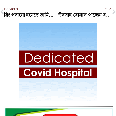
Prev
N
PREVIOUS
NEXT
রিং পরানো হয়েছে তামিমের শরীরে, রয়েছেন নিবিড় পরিচর্যায়
উৎসাহ বোনাস পাচ্ছেন বন্দরের কর্মকর্তা-কর্মচারীরা