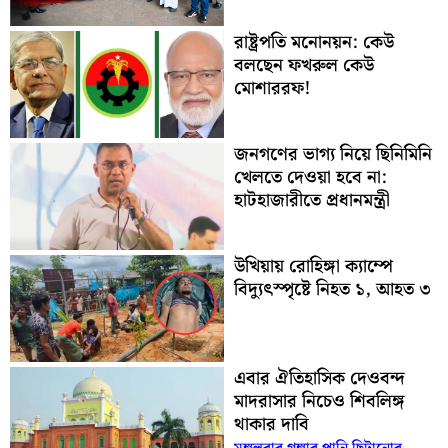
রাষ্ট্রপতি মনোনয়ন: কেউ
বলছেন ফখরুল কেউ
মোশাররফ!
জনগণের ভাগ্য নিয়ে ছিনিমিনি
খেলতে দেওয়া হবে না:
হাটহাজারীতে প্রধানমন্ত্রী
উখিয়ায় রোহিঙ্গা ক্যাম্পে
বিদ্যুৎস্পৃষ্টে নিহত ১, আহত ৩
এবার ঐতিহাসিক দেওবন্দ
মাদরাসার নিচেও শিবলিঙ্গ
থাকার দাবি