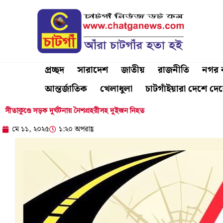
Skip
to
content
প্রচ্ছদ
সারাদেশ
জাতীয়
রাজনীতি
নগর ব
আন্তর্জাতিক
খেলাধুলা
চাটগাঁইয়ারা দেশে দে
সীতাকুণ্ডে সড়ক দুর্ঘটনায় নৈশপ্রহরীসহ দুইজন নিহত
মে ১১, ২০২৫
১:২০ অপরাহ্ণ