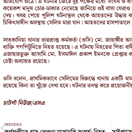
অভিযোগ ওঠে। এ ঘটনার জেরে দুই পক্ষের মধ্যে সংঘর্ষ ও ধাওয়
কয়েকশ মানুষ চোর-ডাকাত নেমেছে জানিয়ে ওই বাসা ঘেরাও
দেয়। খবর পেয়ে পুলিশ ঘটনাস্থল থেকে আহতদের উদ্ধার করে 
চিকিৎসাধীন অবস্থায় সেলিম মারা যান। আহতদের হাসপাতালে 
সাতকানিয়া থানার ভারপ্রাপ্ত কর্মকর্তা (ওসি) মো. জাহাঙ্গী
ব্যক্তি গণপিটুনিতে নিহত হয়েছে। এ ঘটনায় নিহতের পিতা ব
এজাহারভুক্ত আসামি মো. ইসমাঈল প্রকাশ ইমনকে গ্রেপ্তার কর
চেষ্টা অব্যাহত রয়েছে।
ওসি বলেন, প্রাথমিকভাবে সেলিমের বিরুদ্ধে থানায় একটি মা
রয়েছে কিনা তা খুঁজে দেখা হবে। ঘটনার তদন্ত করে প্রয়োজন
চাটগাঁ নিউজ/এসএ
Prev
PREVIOUS
কর্ণফুলীতে বাস-লেগুনা মুখোমুখি সংঘর্ষ: নিহত বেড়ে ৪