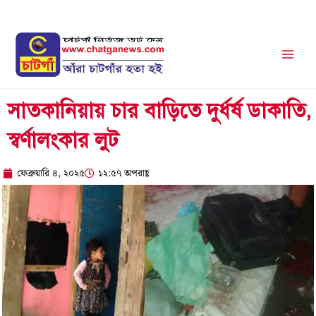
Skip
to
content
সাতকানিয়ায় চার বাড়িতে দুর্ধর্ষ ডাকাতি,
স্বর্ণালংকার লুট
ফেব্রুয়ারি ৪, ২০২৫
১২:৫৭ অপরাহ্ণ