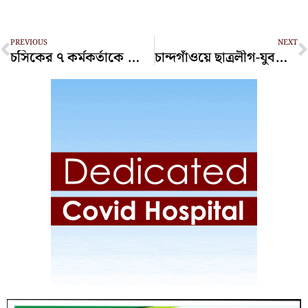
Prev
N
PREVIOUS
NEXT
চসিকের ৭ কর্মকর্তাকে ম্যাজিস্ট্রেসি ক্ষমতা চেয়ে চিঠি
চান্দগাঁওয়ে ছাত্রলীগ-যুবলীগের নেতাসহ আটক ৪