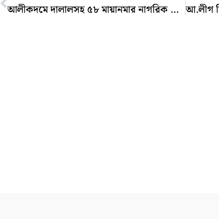
আলীকদমে দালালসহ ৫৮ মায়ানমার নাগরিক আটক