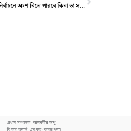
আ.লীগ নির্বাচনে অংশ নিতে পারবে কিনা তা সময় বলে দেবে- সিইসি
প্রধান সম্পাদক:
আলমগীর অপু
বি.কম অনার্স, এম.কম (ব্যবস্থাপনা)