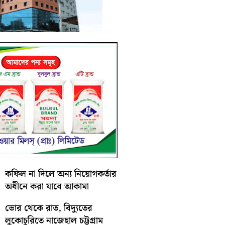
কফিল না দিলে অন্য নিয়োগকর্তার
অধীনে করা যাবে আকামা
ভোর থেকে রাত, বিদ্যুতের
লুকোচুরিতে নাজেহাল চট্টগ্রাম