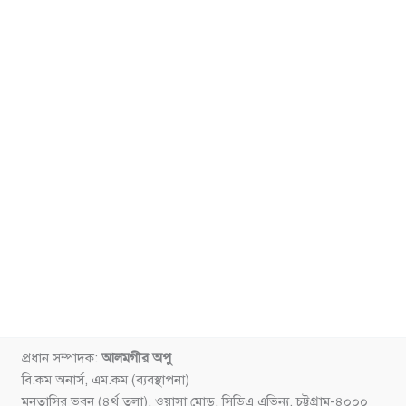
প্রধান সম্পাদক:
আলমগীর অপু
বি.কম অনার্স, এম.কম (ব্যবস্থাপনা)
মুনতাসির ভবন (৪র্থ তলা), ওয়াসা মোড়, সিডিএ এভিন্যু, চট্টগ্রাম-৪০০০