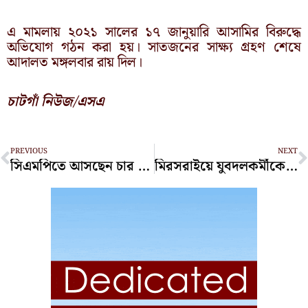
এ মামলায় ২০২১ সালের ১৭ জানুয়ারি আসামির বিরুদ্ধে
অভিযোগ গঠন করা হয়। সাতজনের সাক্ষ্য গ্রহণ শেষে
আদালত মঙ্গলবার রায় দিল।
চাটগাঁ নিউজ/এসএ
Prev
N
PREVIOUS
NEXT
সিএমপিতে আসছেন চার নতুন ডিসি-এডিসি
মিরসরাইয়ে যুবদলকর্মীকে হত্যা, গ্রেফতার ৪