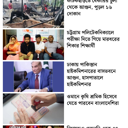
ফটিকছড়িতে বেকারির চুলা
থেকে আগুন, পুড়ল ১৬
দোকান
চট্টগ্রাম পলিটেকনিক্যালে
পরীক্ষা দিতে গিয়ে মারধরের
শিকার শিক্ষার্থী
ঢাকায় পাকিস্তান
হাইকমিশনারের বাসভবনে
আগুন, হাসপাতালে
হাইকমিশনার
ওমানে কৃষি শ্রমিক হিসেবে
যেতে পারবেন বাংলাদেশিরা