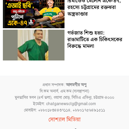
রিমান্ডেও মেলেনি একে-৪৭,
রহস্যে চট্টগ্রামের রক্তঝরা
অস্ত্রভাণ্ডার
গর্ভজাত শিশু হত্যা:
রাঙামাটিতে এক চিকিৎসকের
বিরুদ্ধে মামলা
প্রধান সম্পাদক:
আলমগীর অপু
বি.কম অনার্স, এম.কম (ব্যবস্থাপনা)
মুনতাসির ভবন (৪র্থ তলা), ওয়াসা মোড়, সিডিএ এভিন্যু, চট্টগ্রাম-৪০০০
ইমেইল: chatganewsctg@gmail.com
মোবাইল: +৮৮০১৮৩৪৪৩৭১১৪, +৮৮০১৭৫৬৪৯১৫১১
Facebook
YouTube
Instagram
TikTok
সোশ্যাল মিডিয়া