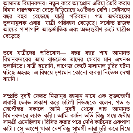
আমানত বিমানবন্দর। নতুন করে অ্যাপ্রোন এরিয়া তৈরি করায়
বিমান ধারণক্ষমতা বেড়ে দাঁড়িয়েছে ২০টিরও বেশি। সেইসঙ্গে
বছর বছর বেড়েছে যাত্রী পরিবহন। গত অর্থবছরের
তুলনামূলক এবার যাত্রী পরিবহন বেড়েছে। সর্বোচ্চ রাজস্ব
আয়ের পাশাপাশি আন্তর্জাতিক এবং অভ্যন্তরীণ রুটে যাত্রীও
বেড়েছে।
তবে যাত্রীদের অভিযোগ— বছর বছর শাহ আমানত
বিমানবন্দরের আয় বাড়লেও তাদের সেবার মান এখনও
তলানিতে। যাত্রী হয়রানি, লাগেজ কেটে মালামাল চুরির ঘটনা
ঘটছে অহরহ। এ বিষয়ে দৃশ্যমান কোনো ব্যবস্থা নিতেও দেখা
যায়নি।
সম্প্রতি দুবাই ফেরত মিজানুর রহমান নামে এক ভুক্তভোগী
প্রবাসী ক্ষোভ প্রকাশ করে চাটগাঁ নিউজকে বলেন, গত ৬
সেপ্টেম্বর সকালে আমি দুবাই থেকে শাহ আমানত
বিমানবন্দরে ল্যান্ড করি। আমি কার্টন ভর্তি কিছু প্রয়োজনীয়
সামগ্রী এনেছিলাম। রিসিভ করার পরে দেখি কার্টনের একপাশ
কাটা। সে অংশে থাকা বেশকিছু সামগ্রী তারা চুরি করে নিয়ে