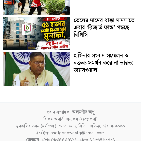
তেলের দামের ধাক্কা সামলাতে
এবার ‘রিজার্ভ ফান্ড’ গড়ছে
বিপিসি
হাসিনার সংবাদ সম্মেলন ও
বক্তব্য সমর্থন করে না ভারত:
জয়সওয়াল
প্রধান সম্পাদক:
আলমগীর অপু
বি.কম অনার্স, এম.কম (ব্যবস্থাপনা)
মুনতাসির ভবন (৪র্থ তলা), ওয়াসা মোড়, সিডিএ এভিন্যু, চট্টগ্রাম-৪০০০
ইমেইল: chatganewsctg@gmail.com
মোবাইল: +৮৮০১৮৩৪৪৩৭১১৪, +৮৮০১৭৫৬৪৯১৫১১