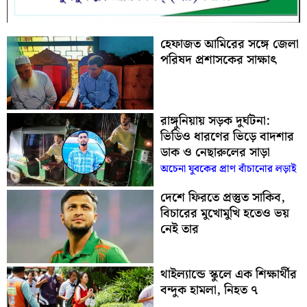
হেফাজত আমিরের সঙ্গে জেলা
পরিষদ প্রশাসকের সাক্ষাৎ
রাঙ্গুনিয়ায় সড়ক দুর্ঘটনা:
ভিডিও ধারণের ভিড়ে বাদশার
ডাক ও নেছারুলের সাড়া
অচেনা যুবকের প্রাণ বাঁচানোর লড়াই
দেশে ফিরতে প্রস্তুত সাকিব,
বিচারের মুখোমুখি হতেও ভয়
নেই তার
থাইল্যান্ডে স্কুলে এক শিক্ষার্থীর
বন্দুক হামলা, নিহত ৭