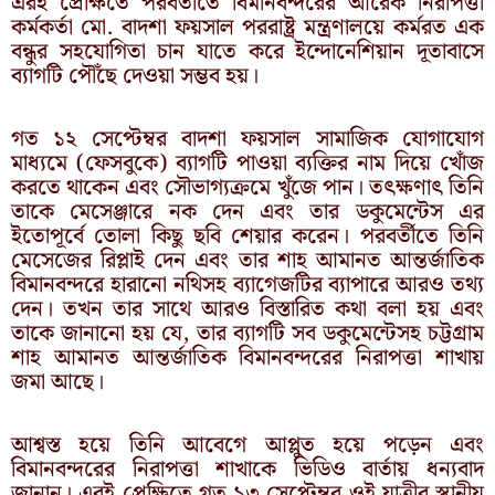
এরই প্রেক্ষিতে পরবর্তীতে বিমানবন্দরের আরেক নিরাপত্তা
কর্মকর্তা মো. বাদশা ফয়সাল পররাষ্ট্র মন্ত্রণালয়ে কর্মরত এক
বন্ধুর সহযোগিতা চান যাতে করে ইন্দোনেশিয়ান দূতাবাসে
ব্যাগটি পৌঁছে দেওয়া সম্ভব হয়।
গত ১২ সেপ্টেম্বর বাদশা ফয়সাল সামাজিক যোগাযোগ
মাধ্যমে (ফেসবুকে) ব্যাগটি পাওয়া ব্যক্তির নাম দিয়ে খোঁজ
করতে থাকেন এবং সৌভাগ্যক্রমে খুঁজে পান। তৎক্ষণাৎ তিনি
তাকে মেসেঞ্জারে নক দেন এবং তার ডকুমেন্টেস এর
ইতোপূর্বে তোলা কিছু ছবি শেয়ার করেন। পরবর্তীতে তিনি
মেসেজের রিপ্লাই দেন এবং তার শাহ আমানত আন্তর্জাতিক
বিমানবন্দরে হারানো নথিসহ ব্যাগেজটির ব্যাপারে আরও তথ্য
দেন। তখন তার সাথে আরও বিস্তারিত কথা বলা হয় এবং
তাকে জানানো হয় যে, তার ব্যাগটি সব ডকুমেন্টেসহ চট্টগ্রাম
শাহ আমানত আন্তর্জাতিক বিমানবন্দরের নিরাপত্তা শাখায়
জমা আছে।
আশ্বস্ত হয়ে তিনি আবেগে আপ্লুত হয়ে পড়েন এবং
বিমানবন্দরের নিরাপত্তা শাখাকে ভিডিও বার্তায় ধন্যবাদ
জানান। এরই প্রেক্ষিতে গত ১৩ সেপ্টেম্বর ওই যাত্রীর স্থানীয়