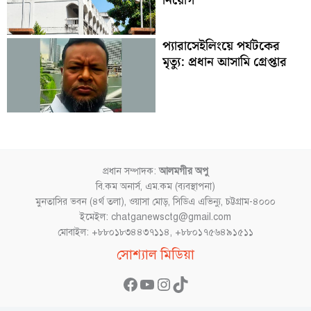
নিয়োগ
প্যারাসেইলিংয়ে পর্যটকের
মৃত্যু: প্রধান আসামি গ্রেপ্তার
প্রধান সম্পাদক:
আলমগীর অপু
বি.কম অনার্স, এম.কম (ব্যবস্থাপনা)
মুনতাসির ভবন (৪র্থ তলা), ওয়াসা মোড়, সিডিএ এভিন্যু, চট্টগ্রাম-৪০০০
ইমেইল: chatganewsctg@gmail.com
মোবাইল: +৮৮০১৮৩৪৪৩৭১১৪, +৮৮০১৭৫৬৪৯১৫১১
Facebook
YouTube
Instagram
TikTok
সোশ্যাল মিডিয়া