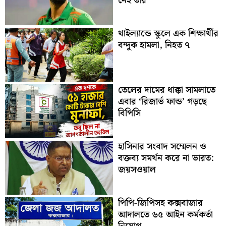
নেই তার
থাইল্যান্ডে স্কুলে এক শিক্ষার্থীর
বন্দুক হামলা, নিহত ৭
তেলের দামের ধাক্কা সামলাতে
এবার ‘রিজার্ভ ফান্ড’ গড়ছে
বিপিসি
হাসিনার সংবাদ সম্মেলন ও
বক্তব্য সমর্থন করে না ভারত:
জয়সওয়াল
পিপি-জিপিসহ কক্সবাজার
আদালতে ৬৫ আইন কর্মকর্তা