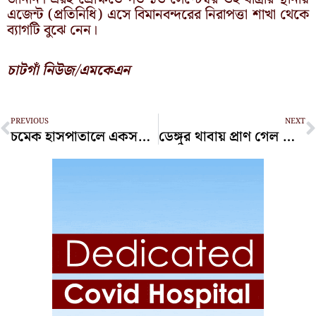
এজেন্ট (প্রতিনিধি) এসে বিমানবন্দরের নিরাপত্তা শাখা থেকে
ব্যাগটি বুঝে নেন।
চাটগাঁ নিউজ/এমকেএন
Prev
N
PREVIOUS
NEXT
চমেক হাসপাতালে একসঙ্গে ৪ শিশুর জন্ম
ডেঙ্গুর থাবায় প্রাণ গেল আরও ৫ জনের, হাসপাতালে ভর্তি ৬৩৬