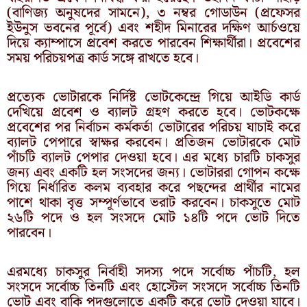
(বাণিজ্য অনুষদের সামনে), ৩ নম্বর গোডাউন (প্রফেসর
ইউনুস ভবনের পূর্বে) এবং শহীদ মিনারের দক্ষিণ আর্চওয়ে
দিয়ে ক্যাম্পাসে প্রবেশ করতে পারবেন শিক্ষার্থীরা। প্রবেশের
সময় পরিচয়পত্র কার্ড সঙ্গে রাখতে হবে।
প্রত্যেক ভোটারকে নির্দিষ্ট ভোটকেন্দ্রে গিয়ে আইডি কার্ড
দেখিয়ে প্রবেশ ও ব্যালট গ্রহণ করতে হবে। ভোটকক্ষে
প্রবেশের পর নির্বাচন কর্মকর্তা ভোটারের পরিচয় যাচাই করে
ব্যালট পেপারে স্বাক্ষর করবেন। প্রতিজন ভোটারকে মোট
পাঁচটি ব্যালট পেপার দেওয়া হবে। এর মধ্যে চারটি চাকসুর
জন্য এবং একটি হল সংসদের জন্য। ভোটাররা গোপন কক্ষে
গিয়ে নির্ধারিত কলম ব্যবহার করে পছন্দের প্রার্থীর নামের
পাশে থাকা বৃত্ত সম্পূর্ণভাবে ভরাট করবেন। চাকসুতে মোট
২৬টি পদে ও হল সংসদে মোট ১৪টি পদে ভোট দিতে
পারবেন।
এরমধ্যে চাকসুর নির্বাহী সদস্য পদে সর্বোচ্চ পাঁচটি, হল
সংসদে সর্বোচ্চ তিনটি এবং হোস্টেল সংসদে সর্বোচ্চ তিনটি
ভোট এবং বাকি পদগুলোতে একটি করে ভোট দেওয়া যাবে।