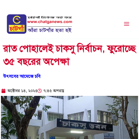
Skip
to
content
রাত পোহালেই চাকসু নির্বাচন, ফুরোচ্ছে
৩৫ বছরের অপেক্ষা
উৎসবের আমেজে চবি
অক্টোবর ১৪, ২০২৫
৭:৪৫ অপরাহ্ণ