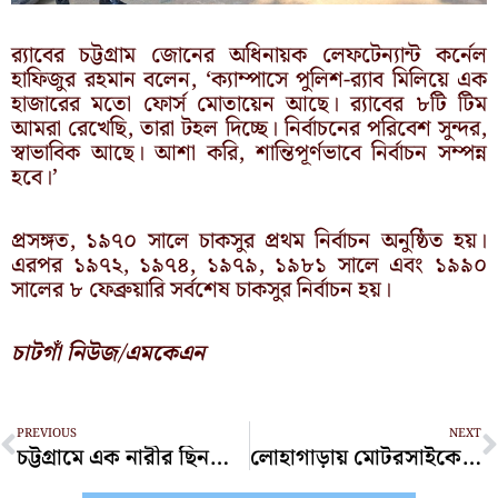
র‌্যাবের চট্টগ্রাম জোনের অধিনায়ক লেফটেন্যান্ট কর্নেল
হাফিজুর রহমান বলেন, ‘ক্যাম্পাসে পুলিশ-র‌্যাব মিলিয়ে এক
হাজারের মতো ফোর্স মোতায়েন আছে। র‌্যাবের ৮টি টিম
আমরা রেখেছি, তারা টহল দিচ্ছে। নির্বাচনের পরিবেশ সুন্দর,
স্বাভাবিক আছে। আশা করি, শান্তিপূর্ণভাবে নির্বাচন সম্পন্ন
হবে।’
প্রসঙ্গত, ১৯৭০ সালে চাকসুর প্রথম নির্বাচন অনুষ্ঠিত হয়।
এরপর ১৯৭২, ১৯৭৪, ১৯৭৯, ১৯৮১ সালে এবং ১৯৯০
সালের ৮ ফেব্রুয়ারি সর্বশেষ চাকসুর নির্বাচন হয়।
চাটগাঁ নিউজ/এমকেএন
Prev
N
PREVIOUS
NEXT
চট্টগ্রামে এক নারীর ছিনতাইকৃত চেইন উদ্ধার, গ্রেপ্তার ৩
লোহাগাড়ায় মোটরসাইকেলের ধাক্কায় প্রাণ গেল বৃদ্ধার