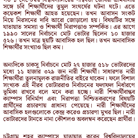
গত ১ সেপ্টেম্বর বিশ্ববিদ্যালয়ের পার্শ্ববর্তী জোবরা গ্রামবাসীর
সঙ্গে চবি শিক্ষার্থীদের তুমুল সংঘর্ষের ঘটনা ঘটে। এতে
কয়েকশ শিক্ষার্থী আহত হয়েছেন। তখন আবাসন সংকট
নিয়ে নিরসনের দাবি আরো জোড়ালো হয়। বিষয়টির সঙ্গে
যাতায়াত সমস্যা ও শিক্ষার্থী নিরাপত্তাও সম্পর্কিত। এর আগে
১৯৯০ সালের নির্বাচনে মোট ভোটার ছিলেন ১০ হাজার
৫২৬। তখন মাত্র ছয়টি আবাসিক হল ছিল। তখন অনাবাসিক
শিক্ষার্থীর সংখ্যাও ছিল কম।
অন্যদিকে চাকসু নির্বাচনে মোট ২৭ হাজার ৫১৮ ভোটারদের
মধ্যে ১১ হাজার ৩২৯ জন নারী শিক্ষার্থী। সাধারণত নারী
শিক্ষার্থীরা তুলনামূলক রাজনীতির বাইরে থাকেন। ফলে বিশাল
সংখ্যক এই নীরব ভোটাররাও ‍নির্বাচনের ফলাফল নির্ধারণে
ভূমিকা রাখবে বলে মনে করা হচ্ছে। নারী শিক্ষার্থীবান্ধব
ক্যাম্পাস বিনির্মাণ এবং নিরাপত্তা নিশ্চিতকরণের বিষয়টি
প্রার্থীদের প্রচারণায় প্রাধান্য পেয়েছে। নারী শিক্ষার্থীদের
আবাসিক হলগুলোকে কেন্দ্র করেও প্রচারণা মুখর ছিল। নারী
ভোটারদের টানতে নানা কৌশলও অবলম্বন করেছেন প্রার্থীরা।
চট্টগ্রাম শহর ক্যাম্পাসে যাতায়াত করেন বিশ্ববিদ্যালয়ের