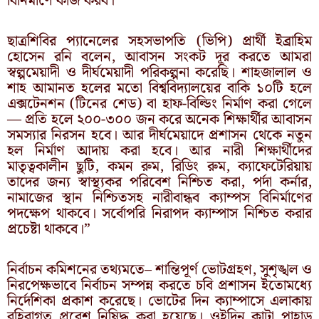
বিনির্মাণে কাজ করব।
ছাত্রশিবির প্যানেলের সহসভাপতি (ভিপি) প্রার্থী ইব্রাহিম
হোসেন রনি বলেন, আবাসন সংকট দূর করতে আমরা
স্বল্পমেয়াদী ও দীর্ঘমেয়াদী পরিকল্পনা করেছি। শাহজালাল ও
শাহ আমানত হলের মতো বিশ্ববিদ্যালয়ের বাকি ১০টি হলে
এক্সটেনশন (টিনের শেড) বা হাফ-বিল্ডিং নির্মাণ করা গেলে
— প্রতি হলে ২০০-৩০০ জন করে অনেক শিক্ষার্থীর আবাসন
সমস্যার নিরসন হবে। আর দীর্ঘমেয়াদে প্রশাসন থেকে নতুন
হল নির্মাণ আদায় করা হবে। আর নারী শিক্ষার্থীদের
মাতৃত্বকালীন ছুটি, কমন রুম, রিডিং রুম, ক্যাফেটেরিয়ায়
তাদের জন্য স্বাস্থ্যকর পরিবেশ নিশ্চিত করা, পর্দা কর্নার,
নামাজের স্থান নিশ্চিতসহ নারীবান্ধব ক্যাম্পস বিনির্মাণের
পদক্ষেপ থাকবে। সর্বোপরি নিরাপদ ক্যাম্পাস নিশ্চিত করার
প্রচেষ্টা থাকবে।”
নির্বাচন কমিশনের তথ্যমতে– শান্তিপূর্ণ ভোটগ্রহণ, সুশৃঙ্খল ও
নিরপেক্ষভাবে নির্বাচন সম্পন্ন করতে চবি প্রশাসন ইতোমধ্যে
নির্দেশিকা প্রকাশ করেছে। ভোটের দিন ক্যাম্পাসে এলাকায়
বহিরাগত প্রবেশ নিষিদ্ধ করা হয়েছে। ওইদিন কাটা পাহাড়