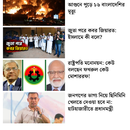
আগুনে পুড়ে ১৬ বাংলাদেশির
মৃত্যু
জুতা পরে কবর জিয়ারত:
ইসলামে কী বলে?
রাষ্ট্রপতি মনোনয়ন: কেউ
বলছেন ফখরুল কেউ
মোশাররফ!
জনগণের ভাগ্য নিয়ে ছিনিমিনি
খেলতে দেওয়া হবে না:
হাটহাজারীতে প্রধানমন্ত্রী