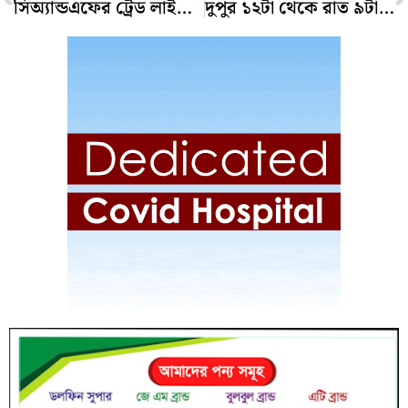
সিঅ্যান্ডএফের ট্রেড লাইসেন্স নবায়নে বুথ বসানোর নির্দেশ মেয়রের
দুপুর ১২টা থেকে রাত ৯টা মার্কেট খোলা রাখতে চান চট্টগ্রামের ব্যবসায়ীরা