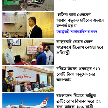
‘হাসিনা কার্ড খেলবেন—
আবার বন্ধুত্বও চাইবেন এভাবে
সম্পর্ক হয় না’
স্বরাষ্ট্রমন্ত্রী সালাহউদ্দিন আহমদ
কালুরঘাট বেতার কেন্দ্র
সংরক্ষণে উদ্যোগ নেওয়া হবে:
প্রতিমন্ত্রী
চবিতে উন্নয়ন প্রকল্পের ৭২৭
কোটি টাকা অনুমোদনের
অপেক্ষায়
বাংলাদেশ বিমানে যান্ত্রিক
ত্রুটি: রোম বিমানবন্দরে ৩২
ঘণ্টা আটকা ২৬০ যাত্রী