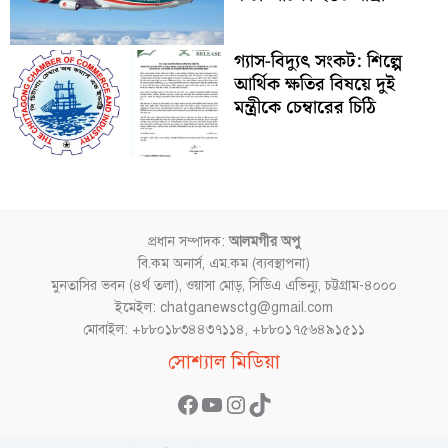
গ্যাস-বিদ্যুৎ সংকট: শিল্পে
আর্থিক ক্ষতির বিষয়ে দুই
মন্ত্রীকে চেম্বারের চিঠি
প্রধান সম্পাদক:
আলমগীর অপু
বি.কম অনার্স, এম.কম (ব্যবস্থাপনা)
মুনতাসির ভবন (৪র্থ তলা), ওয়াসা মোড়, সিডিএ এভিন্যু, চট্টগ্রাম-৪০০০
ইমেইল: chatganewsctg@gmail.com
মোবাইল: +৮৮০১৮৩৪৪৩৭১১৪, +৮৮০১৭৫৬৪৯১৫১১
Facebook
YouTube
Instagram
TikTok
সোশ্যাল মিডিয়া