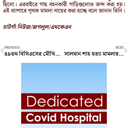
ছিলো। এরবাইরে গাছ বহনকারী গাড়িগুলোও জব্দ করা হয়।
এই ব্যাপারে পৃথক মামলা দায়ের করা হচ্ছে বলে জানান তিনি।
চাটগাঁ নিউজ/জগলুল/এমকেএন
Prev
N
PREVIOUS
NEXT
৪৯তম বিসিএসের মৌখিক পরীক্ষার তারিখ ঘোষণা
সালমান শাহ হত্যা মামলার আসামিদের দেশত্যাগে নিষেধাজ্ঞা