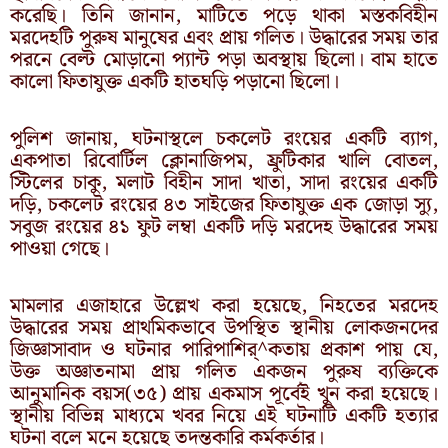
করেছি। তিনি জানান, মাটিতে পড়ে থাকা মস্তকবিহীন
মরদেহটি পুরুষ মানুষের এবং প্রায় গলিত। উদ্ধারের সময় তার
পরনে বেল্ট মোড়ানো প্যান্ট পড়া অবস্থায় ছিলো। বাম হাতে
কালো ফিতাযুক্ত একটি হাতঘড়ি পড়ানো ছিলো।
পুলিশ জানায়, ঘটনাস্থলে চকলেট রংয়ের একটি ব্যাগ,
একপাতা রিবোর্টিল ক্লোনাজিপম, ফ্রুটিকার খালি বোতল,
স্টিলের চাকু, মলাট বিহীন সাদা খাতা, সাদা রংয়ের একটি
দড়ি, চকলেট রংয়ের ৪৩ সাইজের ফিতাযুক্ত এক জোড়া স্যু,
সবুজ রংয়ের ৪১ ফুট লম্বা একটি দড়ি মরদেহ উদ্ধারের সময়
পাওয়া গেছে।
মামলার এজাহারে উল্লেখ করা হয়েছে, নিহতের মরদেহ
উদ্ধারের সময় প্রাথমিকভাবে উপস্থিত স্থানীয় লোকজনদের
জিজ্ঞাসাবাদ ও ঘটনার পারিপাশির্^কতায় প্রকাশ পায় যে,
উক্ত অজ্ঞাতনামা প্রায় গলিত একজন পুরুষ ব্যক্তিকে
আনুমানিক বয়স(৩৫) প্রায় একমাস পূর্বেই খুন করা হয়েছে।
স্থানীয় বিভিন্ন মাধ্যমে খবর নিয়ে এই ঘটনাটি একটি হত্যার
ঘটনা বলে মনে হয়েছে তদন্তকারি কর্মকর্তার।