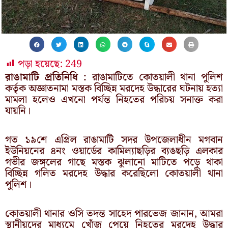
পড়া হয়েছে:
249
রাঙামাটি প্রতিনিধি :
রাঙামাটিতে কোতয়ালী থানা পুলিশ
কর্তৃক অজ্ঞাতনামা মস্তক বিচ্ছিন্ন মরদেহ উদ্ধারের ঘটনায় হত্যা
মামলা হলেও এখনো পর্যন্ত নিহতের পরিচয় সনাক্ত করা
যায়নি।
গত ১৯শে এপ্রিল রাঙামাটি সদর উপজেলাধীন মগবান
ইউনিয়নের ৪নং ওয়ার্ডের কামিল্যাছড়ির ব্যঙছড়ি এলকার
গভীর জঙ্গলের গাছে মস্তক ঝুলানো মাটিতে পড়ে থাকা
বিচ্ছিন্ন গলিত মরদেহ উদ্ধার করেছিলো কোতয়ালী থানা
পুলিশ।
কোতয়ালী থানার ওসি তদন্ত সাহেদ পারভেজ জানান, আমরা
স্থানীয়দের মাধ্যমে খোঁজ পেয়ে নিহতের মরদেহ উদ্ধার