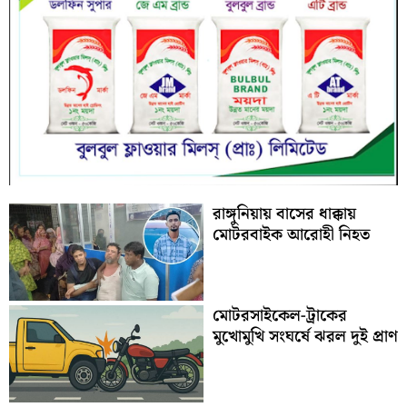
রাঙ্গুনিয়ায় বাসের ধাক্কায়
মোটরবাইক আরোহী নিহত
মোটরসাইকেল-ট্রাকের
মুখোমুখি সংঘর্ষে ঝরল দুই প্রাণ