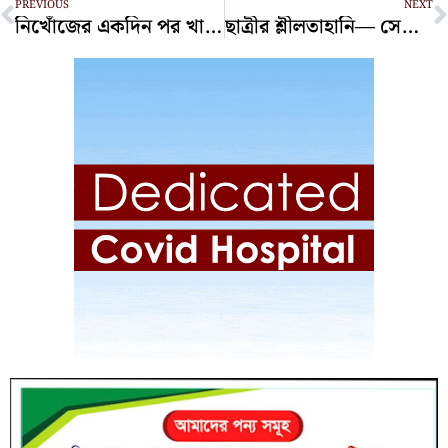
PREVIOUS
NEXT
নিখোঁজের একদিন পর খালে মিলল নানী-নাতির নিথর দেহ
ছাত্রীর শ্লীলতাহানি— সেন্ট স্কলাস্টিকা স্কুলের দুই শিক্ষকের বিরুদ্ধে মামলা