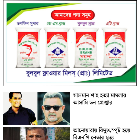
সালমান শাহ হত্যা মামলার
আসামি ডন গ্রেপ্তার
আনোয়ারায় বিদ্যুৎস্পৃষ্ট হয়ে
বিএনপি নেতার মৃত্যু