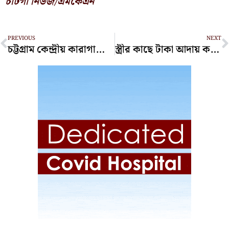
চাটগাঁ নিউজ/এমকেএন
Prev
N
PREVIOUS
NEXT
চট্টগ্রাম কেন্দ্রীয় কারাগারে এক কয়েদির মৃত্যু
স্ত্রীর কাছে টাকা আদায় করতে স্বামীর অপহরণ নাটক