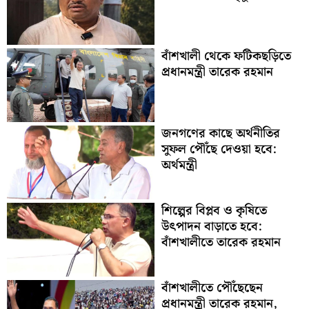
বাঁশখালী থেকে ফটিকছড়িতে
প্রধানমন্ত্রী তারেক রহমান
জনগণের কাছে অর্থনীতির
সুফল পৌঁছে দেওয়া হবে:
অর্থমন্ত্রী
শিল্পের বিপ্লব ও কৃষিতে
উৎপাদন বাড়াতে হবে:
বাঁশখালীতে তারেক রহমান
বাঁশখালীতে পৌঁছেছেন
প্রধানমন্ত্রী তারেক রহমান,