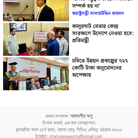
সম্পর্ক হয় না’
স্বরাষ্ট্রমন্ত্রী সালাহউদ্দিন আহমদ
কালুরঘাট বেতার কেন্দ্র
সংরক্ষণে উদ্যোগ নেওয়া হবে:
প্রতিমন্ত্রী
চবিতে উন্নয়ন প্রকল্পের ৭২৭
কোটি টাকা অনুমোদনের
অপেক্ষায়
প্রধান সম্পাদক:
আলমগীর অপু
বি.কম অনার্স, এম.কম (ব্যবস্থাপনা)
মুনতাসির ভবন (৪র্থ তলা), ওয়াসা মোড়, সিডিএ এভিন্যু, চট্টগ্রাম-৪০০০
ইমেইল: chatganewsctg@gmail.com