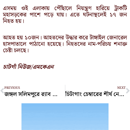
এসময় ওই এলাকায় পৌঁছালে নিয়ন্ত্রণ হারিয়ে ট্রাকটি
মহাসড়কের পাশে পড়ে যায়। এতে ঘটনাস্থলেই ১৭ জন
নিহত হয়।
আহত হয় ১০জন। আহতদের উদ্ধার করে টাঙ্গাইল জেনারেল
হাসপাতালে পাঠানো হয়েছে। নিহতদের নাম-পরিচয় শনাক্ত
চেষ্টা চলছে।
চাটগাঁ নিউজ/এমকেএন
Prev
N
PREVIOUS
NEXT
জঙ্গল সলিমপুরে র‍্যাব ক্যাম্পে সন্ত্রাসীদের গুলি, ভোর থেকে চলছে অভিযান
চিটাগাং চেম্বারের শীর্ষ নেতৃত্বে আমিরুল-আমজাদ-স্বপন