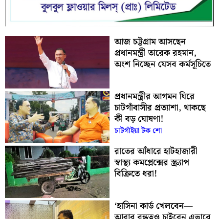
আজ চট্টগ্রাম আসছেন
প্রধানমন্ত্রী তারেক রহমান,
অংশ নিচ্ছেন যেসব কর্মসূচিতে
প্রধানমন্ত্রীর আগমন ঘিরে
চাটগাঁবাসীর প্রত্যাশা, থাকছে
কী বড় ঘোষণা!
চাটগাঁইয়া টক শো
রাতের আঁধারে হাটহাজারী
স্বাস্থ্য কমপ্লেক্সের স্ক্র্যাপ
বিক্রিতে ধরা!
‘হাসিনা কার্ড খেলবেন—
আবার বন্ধুত্বও চাইবেন এভাবে