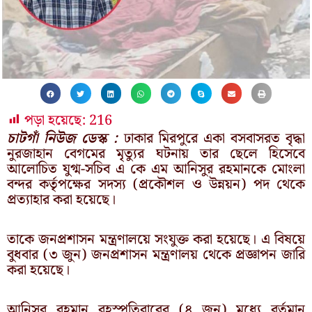
পড়া হয়েছে:
216
চাটগাঁ নিউজ ডেস্ক :
ঢাকার মিরপুরে একা বসবাসরত বৃদ্ধা
নুরজাহান বেগমের মৃত্যুর ঘটনায় তার ছেলে হিসেবে
আলোচিত যুগ্ম-সচিব এ কে এম আনিসুর রহমানকে মোংলা
বন্দর কর্তৃপক্ষের সদস্য (প্রকৌশল ও উন্নয়ন) পদ থেকে
প্রত্যাহার করা হয়েছে।
তাকে জনপ্রশাসন মন্ত্রণালয়ে সংযুক্ত করা হয়েছে। এ বিষয়ে
বুধবার (৩ জুন) জনপ্রশাসন মন্ত্রণালয় থেকে প্রজ্ঞাপন জারি
করা হয়েছে।
আনিসুর রহমান বৃহস্পতিবারের (৪ জুন) মধ্যে বর্তমান