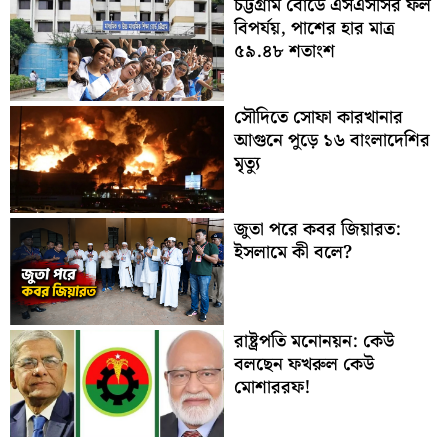
চট্টগ্রাম বোর্ডে এসএসসির ফল
বিপর্যয়, পাশের হার মাত্র
৫৯.৪৮ শতাংশ
সৌদিতে সোফা কারখানার
আগুনে পুড়ে ১৬ বাংলাদেশির
মৃত্যু
জুতা পরে কবর জিয়ারত:
ইসলামে কী বলে?
রাষ্ট্রপতি মনোনয়ন: কেউ
বলছেন ফখরুল কেউ
মোশাররফ!