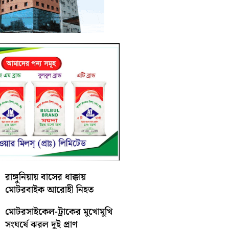
রাঙ্গুনিয়ায় বাসের ধাক্কায়
মোটরবাইক আরোহী নিহত
মোটরসাইকেল-ট্রাকের মুখোমুখি
সংঘর্ষে ঝরল দুই প্রাণ