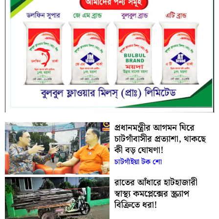
প্রধানমন্ত্রীর আগমন ঘিরে
চাটগাঁবাসীর প্রত্যাশা, থাকছে
কী বড় ঘোষণা!
চাটগাঁইয়া টক শো
রাতের আঁধারে হাটহাজারী
স্বাস্থ্য কমপ্লেক্সের স্ক্র্যাপ
বিক্রিতে ধরা!