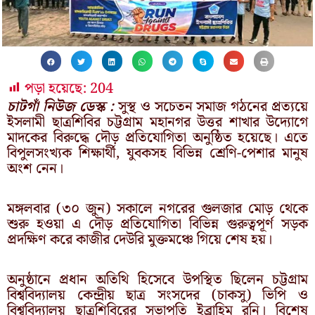
পড়া হয়েছে:
204
চাটগাঁ নিউজ ডেস্ক :
সুস্থ ও সচেতন সমাজ গঠনের প্রত্যয়ে
ইসলামী ছাত্রশিবির চট্টগ্রাম মহানগর উত্তর শাখার উদ্যোগে
মাদকের বিরুদ্ধে দৌড় প্রতিযোগিতা অনুষ্ঠিত হয়েছে। এতে
বিপুলসংখ্যক শিক্ষার্থী, যুবকসহ বিভিন্ন শ্রেণি-পেশার মানুষ
অংশ নেন।
মঙ্গলবার (৩০ জুন) সকালে নগরের গুলজার মোড় থেকে
শুরু হওয়া এ দৌড় প্রতিযোগিতা বিভিন্ন গুরুত্বপূর্ণ সড়ক
প্রদক্ষিণ করে কাজীর দেউরি মুক্তমঞ্চে গিয়ে শেষ হয়।
অনুষ্ঠানে প্রধান অতিথি হিসেবে উপস্থিত ছিলেন চট্টগ্রাম
বিশ্ববিদ্যালয় কেন্দ্রীয় ছাত্র সংসদের (চাকসু) ভিপি ও
বিশ্ববিদ্যালয় ছাত্রশিবিরের সভাপতি ইব্রাহিম রনি। বিশেষ