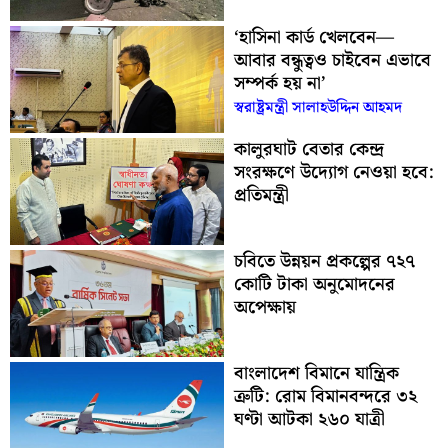
‘হাসিনা কার্ড খেলবেন—
আবার বন্ধুত্বও চাইবেন এভাবে
সম্পর্ক হয় না’
স্বরাষ্ট্রমন্ত্রী সালাহউদ্দিন আহমদ
কালুরঘাট বেতার কেন্দ্র
সংরক্ষণে উদ্যোগ নেওয়া হবে:
প্রতিমন্ত্রী
চবিতে উন্নয়ন প্রকল্পের ৭২৭
কোটি টাকা অনুমোদনের
অপেক্ষায়
বাংলাদেশ বিমানে যান্ত্রিক
ত্রুটি: রোম বিমানবন্দরে ৩২
ঘণ্টা আটকা ২৬০ যাত্রী