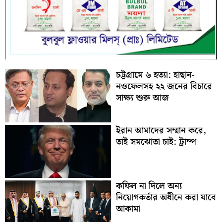
চট্টগ্রামে ৬ হত্যা: হাছান-
নওফেলসহ ২২ জনের বিচারে
সাক্ষ্য শুরু আজ
ইরান আমাদের সম্মান করে,
তাই সমঝোতা চাই: ট্রাম্প
কফিল না দিলে অন্য
নিয়োগকর্তার অধীনে করা যাবে
আকামা