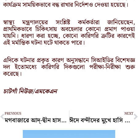
কার্যক্রম সাময়িকভাবে বন্ধ রাখার নির্দেশও দেওয়া হয়েছে।
স্বাস্থ্য মন্ত্রণালয়ের সংশ্লিষ্ট কর্মকর্তারা জানিয়েছেন,
প্রাথমিকভাবে চিকিৎসায় অবহেলার কোনো প্রমাণ পাওয়া
যায়নি। ধারণা করা হচ্ছে, কোনো কারিগরি ত্রুটির কারণেই
এই মর্মান্তিক ঘটনা ঘটে থাকতে পারে।
এদিকে ঘটনার প্রকৃত কারণ অনুসন্ধানে সিআইডির বিশেষজ্ঞ
দল ইতোমধ্যে কারিগরি দিকগুলো পরীক্ষা-নিরীক্ষা শুরু
করেছে।
চাটগাঁ নিউজ/এমকেএন
Prev
N
PREVIOUS
NEXT
মগবাজারে আদ্-দ্বীন হাসপাতালে একসঙ্গে ৬ নবজাতকের মৃত্যু, তদন্ত চলছে
ঈদে বন্দীদের মুখে হাসি ফোটাতে চট্টগ্রাম কারাগারের বিশেষ আয়োজন