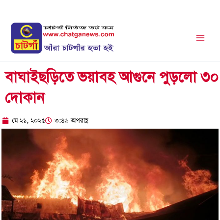
Skip
to
content
বাঘাইছড়িতে ভয়াবহ আগুনে পুড়লো ৩০
দোকান
মে ২১, ২০২৫
৩:৪৯ অপরাহ্ণ