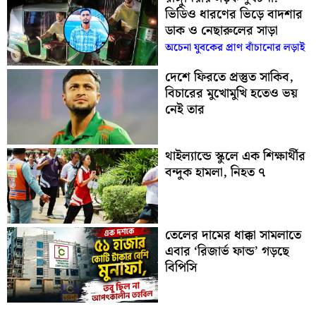
ভিডিও ধারণের ভিড়ে বাদশার
ডাক ও নেছারুলের সাড়া
অচেনা যুবকের প্রাণ বাঁচানোর লড়াই
দেশে ফিরতে প্রস্তুত সাকিব,
বিচারের মুখোমুখি হতেও ভয়
নেই তার
থাইল্যান্ডে স্কুলে এক শিক্ষার্থীর
বন্দুক হামলা, নিহত ৭
তেলের দামের ধাক্কা সামলাতে
এবার ‘রিজার্ভ ফান্ড’ গড়ছে
বিপিসি