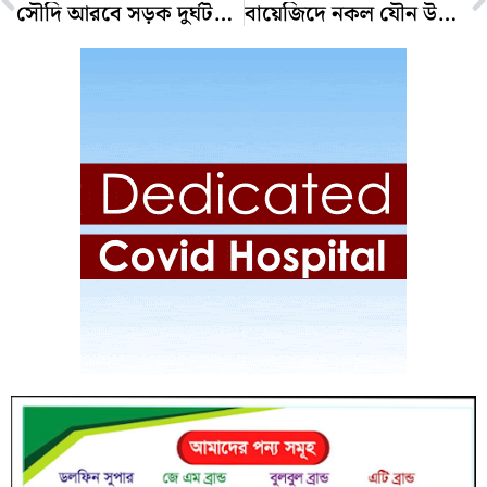
সৌদি আরবে সড়ক দুর্ঘটনায় প্রাণ গেল রাউজানের যুবকের
বায়েজিদে নকল যৌন উত্তেজক ওষুধ তৈরি, আটক ৪