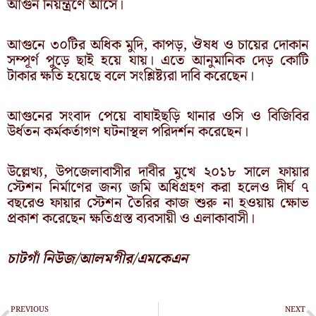
আগুন নিয়ন্ত্রণে আসে।
আগুনে ৩০টির অধিক মুদি, কাপড়, ঔষধ ও চায়ের দোকান
সম্পূর্ণ পুড়ে ছাই হয়ে যায়। এতে আনুমানিক দেড় কোটি
টাকার ক্ষতি হয়েছে বলে সংশ্লিষ্ট্যরা দাবি করেছেন।
আগুনের সংবাদ পেয়ে বাঘাইছড়ি থানার ওসি ও বিজিবির
উর্ধতন কর্মকর্তাগণ ঘটনাস্থল পরিদর্শন করেছেন।
উল্লেখ্য, উপজেলাবাসীর দাবীর মুখে ২০১৮ সালে ফায়ার
স্টেশন নির্মাণের জন্য জমি অধিগ্রহণ করা হলেও দীর্ঘ ৭
বছরেও ফায়ার স্টেশন তৈরির কাজ শুরু না হওয়ায় ক্ষোভ
প্রকাশ করেছেন ক্ষতিগ্রস্ত ব্যবসায়ী ও এলাকাবাসী।
চাটগাঁ নিউজ/আলমগীর/এমকেএন
Prev
N
PREVIOUS
NEXT