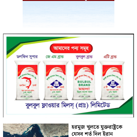
হরমুজ খুলতে যুক্তরাষ্ট্রকে
যেসব শর্ত দিল ইরান