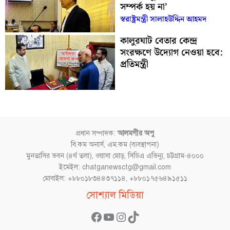
সম্পর্ক হয় না’
স্বরাষ্ট্রমন্ত্রী সালাহউদ্দিন আহমদ
কালুরঘাট বেতার কেন্দ্র
সংরক্ষণে উদ্যোগ নেওয়া হবে:
প্রতিমন্ত্রী
প্রধান সম্পাদক:
আলমগীর অপু
বি.কম অনার্স, এম.কম (ব্যবস্থাপনা)
মুনতাসির ভবন (৪র্থ তলা), ওয়াসা মোড়, সিডিএ এভিন্যু, চট্টগ্রাম-৪০০০
ইমেইল: chatganewsctg@gmail.com
মোবাইল: +৮৮০১৮৩৪৪৩৭১১৪, +৮৮০১৭৫৬৪৯১৫১১
Facebook
YouTube
Instagram
TikTok
সোশ্যাল মিডিয়া