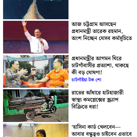
আজ চট্টগ্রাম আসছেন
প্রধানমন্ত্রী তারেক রহমান,
অংশ নিচ্ছেন যেসব কর্মসূচিতে
প্রধানমন্ত্রীর আগমন ঘিরে
চাটগাঁবাসীর প্রত্যাশা, থাকছে
কী বড় ঘোষণা!
চাটগাঁইয়া টক শো
রাতের আঁধারে হাটহাজারী
স্বাস্থ্য কমপ্লেক্সের স্ক্র্যাপ
বিক্রিতে ধরা!
‘হাসিনা কার্ড খেলবেন—
আবার বন্ধুত্বও চাইবেন এভাবে