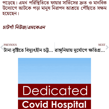
পড়েছে। এমন পরিস্থিতিতে ফায়ার সার্ভিসের দ্রুত ও মানবিক
উদ্যোগে আটকে পড়া মানুষ নিরাপদ আশ্রয়ে পৌঁছাতে সক্ষম
হয়েছেন।
চাটগাঁ নিউজ/এমকেএন
Prev
N
PREVIOUS
NEXT
টানা বৃষ্টিতে বিদ্যুৎহীন চট্টগ্রামের বহু এলাকা, বিপাকে ৭১ হাজার পরীক্ষার্থী
রাঙ্গুনিয়ায় দুর্যোগে ক্ষতিগ্রস্তদের পাশে আল হাইথাম ওয়েল ফেয়ার ট্রাস্ট