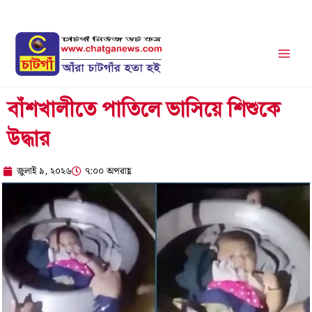
Skip
to
content
বাঁশখালীতে পাতিলে ভাসিয়ে শিশুকে
উদ্ধার
জুলাই ৯, ২০২৬
৭:০০ অপরাহ্ণ