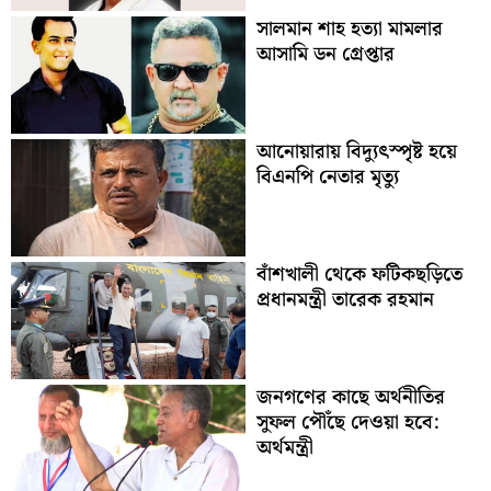
সালমান শাহ হত্যা মামলার
আসামি ডন গ্রেপ্তার
আনোয়ারায় বিদ্যুৎস্পৃষ্ট হয়ে
বিএনপি নেতার মৃত্যু
বাঁশখালী থেকে ফটিকছড়িতে
প্রধানমন্ত্রী তারেক রহমান
জনগণের কাছে অর্থনীতির
সুফল পৌঁছে দেওয়া হবে:
অর্থমন্ত্রী