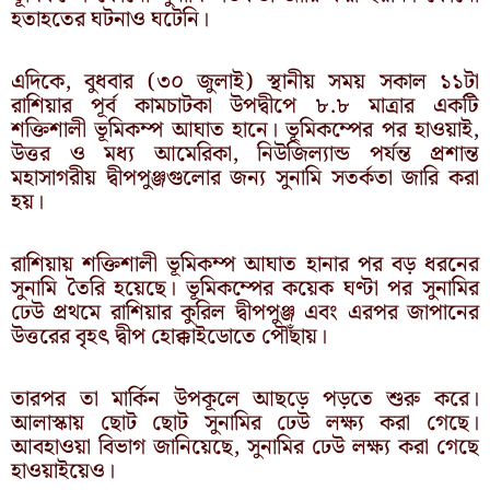
হতাহতের ঘটনাও ঘটেনি।
এদিকে, বুধবার (৩০ জুলাই) স্থানীয় সময় সকাল ১১টা
রাশিয়ার পূর্ব কামচাটকা উপদ্বীপে ৮.৮ মাত্রার একটি
শক্তিশালী ভূমিকম্প আঘাত হানে। ভূমিকম্পের পর হাওয়াই,
উত্তর ও মধ্য আমেরিকা, নিউজিল্যান্ড পর্যন্ত প্রশান্ত
মহাসাগরীয় দ্বীপপুঞ্জগুলোর জন্য সুনামি সতর্কতা জারি করা
হয়।
রাশিয়ায় শক্তিশালী ভূমিকম্প আঘাত হানার পর বড় ধরনের
সুনামি তৈরি হয়েছে। ভূমিকম্পের কয়েক ঘণ্টা পর সুনামির
ঢেউ প্রথমে রাশিয়ার কুরিল দ্বীপপুঞ্জ এবং এরপর জাপানের
উত্তরের বৃহৎ দ্বীপ হোক্কাইডোতে পৌঁছায়।
তারপর তা মার্কিন উপকূলে আছড়ে পড়তে শুরু করে।
আলাস্কায় ছোট ছোট সুনামির ঢেউ লক্ষ্য করা গেছে।
আবহাওয়া বিভাগ জানিয়েছে, সুনামির ঢেউ লক্ষ্য করা গেছে
হাওয়াইয়েও।