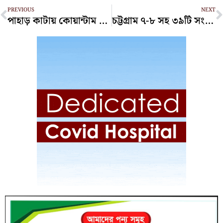
Prev
N
PREVIOUS
NEXT
পাহাড় কাটায় কোয়ান্টাম ফাউন্ডেশনকে ৫৫ লাখ টাকা জরিমানা
চট্টগ্রাম ৭-৮ সহ ৩৯টি সংসদীয় আসনে পরিবর্তন এনেছে ইসি