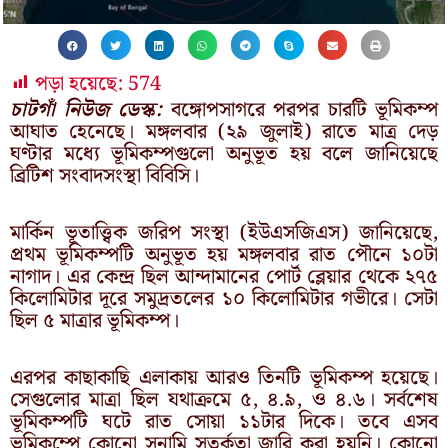
পড়া হয়েছে:
574
চাটগাঁ নিউজ ডেস্ক:
বঙ্গোপসাগরে পরপর চারটি ভূমিকম্প
আঘাত হেনেছে। মঙ্গলবার (২৯ জুলাই) রাতে মাত্র দেড়
ঘণ্টার মধ্যে ভূমিকম্পগুলো অনুভূত হয় বলে জানিয়েছে
ব্রিটিশ সংবাদসংস্থা বিবিসি।
মার্কিন ভূতাত্ত্বিক জরিপ সংস্থা (ইউএসজিএস) জানিয়েছে,
প্রথম ভূমিকম্পটি অনুভূত হয় মঙ্গলবার রাত পৌনে ১০টা
নাগাদ। এর কেন্দ্র ছিল আন্দামানের পোর্ট ব্লেয়ার থেকে ২৭৫
কিলোমিটার দূরে সমুদ্রতলের ১০ কিলোমিটার গভীরে। সেটা
ছিল ৫ মাত্রার ভূমিকম্প।
এরপর কাছাকাছি এলাকায় আরও তিনটি ভূমিকম্প হয়েছে।
সেগুলোর মাত্রা ছিল যথাক্রমে ৫, ৪.৯, ও ৪.৬। সর্বশেষ
ভূমিকম্পটি ঘটে রাত সোয়া ১১টার দিকে। তবে এসব
ভূমিকম্পে কোনো সুনামি সতর্কতা জারি করা হয়নি। কোনো