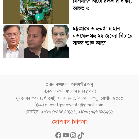
সিএনজি অটোরিকশার ধাক্কা,
আহত ৫
চট্টগ্রামে ৬ হত্যা: হাছান-
নওফেলসহ ২২ জনের বিচারে
সাক্ষ্য শুরু আজ
প্রধান সম্পাদক:
আলমগীর অপু
বি.কম অনার্স, এম.কম (ব্যবস্থাপনা)
মুনতাসির ভবন (৪র্থ তলা), ওয়াসা মোড়, সিডিএ এভিন্যু, চট্টগ্রাম-৪০০০
ইমেইল: chatganewsctg@gmail.com
মোবাইল: +৮৮০১৮৩৪৪৩৭১১৪, +৮৮০১৭৫৬৪৯১৫১১
Facebook
YouTube
Instagram
TikTok
সোশ্যাল মিডিয়া