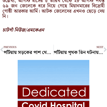
উল্লেখ্য, আগস্ট মাসের ৫ তারিখ থেকে ২৮ আগস্ট পর্যন্ত
৬৯ জন জেলেকে ধরে নিয়ে গেছে মিয়ানমারের বিদ্রোহী
গোষ্ঠী আরকার আর্মি। আটক জেলেদের এখনও ছেড়ে দেয়
নি।
চাটগাঁ নিউজ/এমকেএন
Prev
N
PREVIOUS
NEXT
পটিয়ায় সড়কের পাশ থেকে অজ্ঞাত যুবকের মরদেহ উদ্ধার
পটিয়ায় পৃথক তিন ঘটনায় প্রাণ গেল তিন জনের