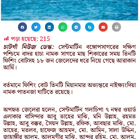
পড়া হয়েছে:
215
চাটগাঁ নিউজ ডেস্ক:
সেন্টমার্টিন বঙ্গোপসাগরের দক্ষিণ
পশ্চিমে বাদর হাচা নামক সাগরে মাছ শিকারের সময় তিনটি
ফিশিং বোটসহ ১৮ জন জেলেদের ধরে নিয়ে গেছে আরাকান
আর্মি।
বর্তমানে ফিশিং বোট তিনটি মিয়ানমার অভ্যন্তরে নাইক্ষ্যংদিয়া
নামক পাতনজা ঘাটিতে রয়েছে।
অপহৃত জেলেরা হলেন, সেন্টমার্টিন গলাচিপা ৭ নম্বর ওয়ার্ড
এলাকার বাসিন্দার আবু তাহের মাঝি, মনি উল্লাহ, রহমত
উল্লাহ, আবু বক্কর, সৈয়দ উল্লাহ, রফিক, আবছার মাঝি, মো.
তাহের, মতলব, হাফেজ আহমদ, মো. আমিন, সালা উদ্দিন,
জাহাঙ্গীর আলম, আলমগীর মাঝি, আব্দুর রহিম, মো. আলম,