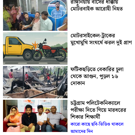
রাঙ্গুনিয়ায় বাসের ধাক্কায়
মোটরবাইক আরোহী নিহত
মোটরসাইকেল-ট্রাকের
মুখোমুখি সংঘর্ষে ঝরল দুই প্রাণ
ফটিকছড়িতে বেকারির চুলা
থেকে আগুন, পুড়ল ১৬
দোকান
চট্টগ্রাম পলিটেকনিক্যালে
পরীক্ষা দিতে গিয়ে মারধরের
শিকার শিক্ষার্থী
কারো কাছে ছবি-ভিডিও থাকলে
আমাদের দিন