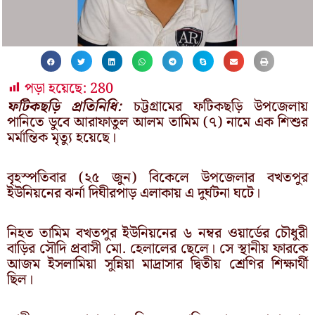
পড়া হয়েছে:
280
ফটিকছড়ি প্রতিনিধি:
চট্টগ্রামের ফটিকছড়ি উপজেলায়
পানিতে ডুবে আরাফাতুল আলম তামিম (৭) নামে এক শিশুর
মর্মান্তিক মৃত্যু হয়েছে।
বৃহস্পতিবার (২৫ জুন) বিকেলে উপজেলার বখতপুর
ইউনিয়নের ঝর্না দিঘীরপাড় এলাকায় এ দুর্ঘটনা ঘটে।
নিহত তামিম বখতপুর ইউনিয়নের ৬ নম্বর ওয়ার্ডের চৌধুরী
বাড়ির সৌদি প্রবাসী মো. হেলালের ছেলে। সে স্থানীয় ফারকে
আজম ইসলামিয়া সুন্নিয়া মাদ্রাসার দ্বিতীয় শ্রেণির শিক্ষার্থী
ছিল।