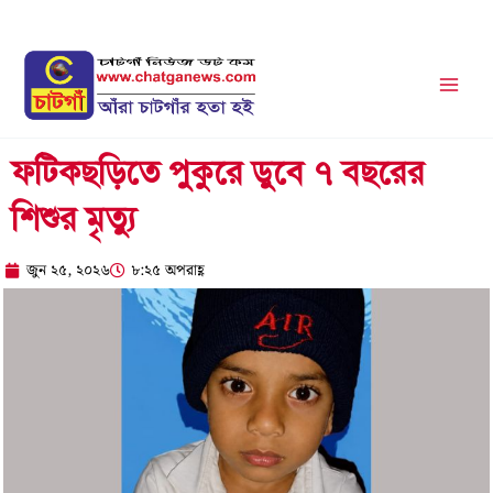
Skip
to
content
ফটিকছড়িতে পুকুরে ডুবে ৭ বছরের
শিশুর মৃত্যু
জুন ২৫, ২০২৬
৮:২৫ অপরাহ্ণ