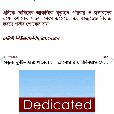
এদিকে তামিমের আকস্মিক মৃত্যুতে পরিবার ও স্বজনদের
মধ্যে শোকের মাতম নেমে এসেছে। এলাকাজুড়েও বিরাজ
করছে গভীর শোকের ছায়া।
চাটগাঁ নিউজ/ফরিদ/এমকেএন
Prev
N
PREVIOUS
NEXT
সড়ক দুর্ঘটনায় প্রাণ হারালেন দম্পতি
আনোয়ারায় জিনিয়াস মেধাবৃত্তি পুরস্কার ও শিশু উৎসব শনিবার