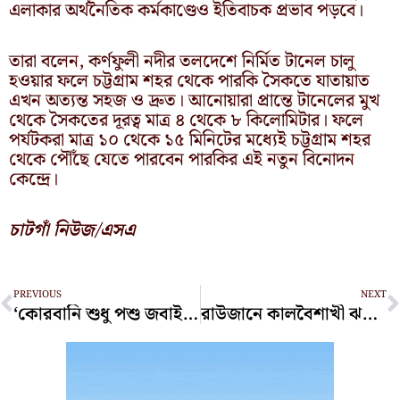
এলাকার অর্থনৈতিক কর্মকাণ্ডেও ইতিবাচক প্রভাব পড়বে।
তারা বলেন, কর্ণফুলী নদীর তলদেশে নির্মিত টানেল চালু
হওয়ার ফলে চট্টগ্রাম শহর থেকে পারকি সৈকতে যাতায়াত
এখন অত্যন্ত সহজ ও দ্রুত। আনোয়ারা প্রান্তে টানেলের মুখ
থেকে সৈকতের দূরত্ব মাত্র ৪ থেকে ৮ কিলোমিটার। ফলে
পর্যটকরা মাত্র ১০ থেকে ১৫ মিনিটের মধ্যেই চট্টগ্রাম শহর
থেকে পৌঁছে যেতে পারবেন পারকির এই নতুন বিনোদন
কেন্দ্রে।
চাটগাঁ নিউজ/এসএ
Prev
N
PREVIOUS
NEXT
‘কোরবানি শুধু পশু জবাই নয়, মনের পশুত্বকে পরাভূত করার দীক্ষা’
রাউজানে কালবৈশাখী ঝড়ে গাছচাপায় অটোরিকশা চালকের মৃত্যু