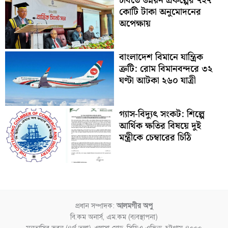
চবিতে উন্নয়ন প্রকল্পের ৭২৭
কোটি টাকা অনুমোদনের
অপেক্ষায়
বাংলাদেশ বিমানে যান্ত্রিক
ত্রুটি: রোম বিমানবন্দরে ৩২
ঘণ্টা আটকা ২৬০ যাত্রী
গ্যাস-বিদ্যুৎ সংকট: শিল্পে
আর্থিক ক্ষতির বিষয়ে দুই
মন্ত্রীকে চেম্বারের চিঠি
প্রধান সম্পাদক:
আলমগীর অপু
বি.কম অনার্স, এম.কম (ব্যবস্থাপনা)