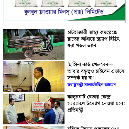
হাটহাজারী স্বাস্থ্য কমপ্লেক্সে
রাতের আঁধারে স্ক্র্যাপ বিক্রি,
ধরা পড়ল ভ্যান
‘হাসিনা কার্ড খেলবেন—
আবার বন্ধুত্বও চাইবেন এভাবে
সম্পর্ক হয় না’
স্বরাষ্ট্রমন্ত্রী সালাহউদ্দিন আহমদ
কালুরঘাট বেতার কেন্দ্র
সংরক্ষণে উদ্যোগ নেওয়া হবে:
প্রতিমন্ত্রী