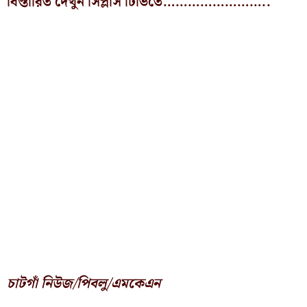
বিস্তারিত দেখুন সিপ্লাস টিভিতে……………………..
চাটগাঁ নিউজ/পিবলু/এমকেএন