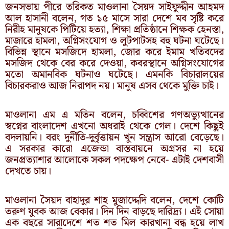
জনসভায় পীরে তরিকত মাওলানা সৈয়দ সাইফুদ্দীন আহমদ
আল হাসানী বলেন, গত ১৫ মাসে সারা দেশে মব সৃষ্টি করে
নিরীহ মানুষকে পিটিয়ে হত্যা, শিক্ষা প্রতিষ্ঠানে শিক্ষক হেনস্তা,
মাজারে হামলা, অগ্নিসংযোগ ও লুটপাটসহ বহু ঘটনা ঘটেছে।
বিভিন্ন স্থানে মসজিদে হামলা, জোর করে ইমাম খতিবদের
মসজিদ থেকে বের করে দেওয়া, কবরস্থানে অগ্নিসংযোগের
মতো অমানবিক ঘটনাও ঘটেছে। এমনকি বিচারালয়ের
বিচারকরাও আজ নিরাপদ নয়। মানুষ এসব থেকে মুক্তি চাই।
মাওলানা এম এ মতিন বলেন, চব্বিশের গণঅভ্যুত্থানের
স্বপ্নের বাংলাদেশ এখনো অধরাই থেকে গেল। দেশে কিছুই
বদলায়নি। বরং দুর্নীতি-দুর্বৃত্তায়ন খুন সন্ত্রাস আরো বেড়েছে।
এ সরকার কারো এজেন্ডা বাস্তবায়নে অগ্রসর না হয়ে
জনপ্রত্যাশার আলোকে সকল পদক্ষেপ নেবে- এটাই দেশবাসী
দেখতে চায়।
মাওলানা সৈয়দ বাহাদুর শাহ মুজাদ্দেদি বলেন, দেশে কোটি
তরুণ যুবক আজ বেকার। দিন দিন বাড়ছে দারিদ্র্য। এই সোয়া
এক বছরে সারাদেশে শত শত মিল কারখানা বন্ধ হয়ে লাখ