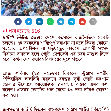
পড়া হয়েছে:
516
চাটগাঁ নিউজ ডেস্ক:
দেশে বর্তমানে রাজনৈতিক সংকট
চলছে। এই সংকটের শান্তিপূর্ণ সমাধান না হলে কিংবা কোনো
মহলের অপকৌশল বা ষড়যন্ত্রের কারণে আগামী সংসদ
নির্বাচন বানচাল হলে গোটা দেশকেই এর চরম মাশুল দিতে
হবে। তখন দেশ ভয়াবহ বিপর্যয়ের মুখে পড়বে।
আজ শনিবার (১৫ নভেম্বর) বিকালে চট্টগ্রাম নগরীর
ঐতিহাসিক লালদিঘি ময়দানে বৃহত্তর সুন্নী জোট চট্টগ্রাম
জেলার উদ্যোগে আয়োজিত জনসভায় বক্তারা এসব কথা
বলেন। এসময় জোটের পক্ষ থেকে ১৩ দফা দাবিও ঘোষণা
করা হয়।
জনসভায় অতিথি ছিলেন বাংলাদেশ সুপ্রিম পার্টির (বিএসপি)