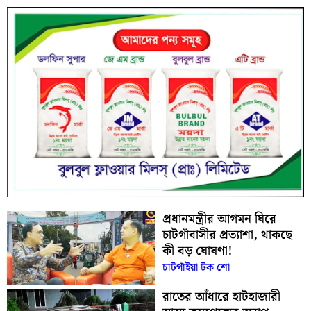
প্রধানমন্ত্রীর আগমন ঘিরে
চাটগাঁবাসীর প্রত্যাশা, থাকছে
কী বড় ঘোষণা!
চাটগাঁইয়া টক শো
রাতের আঁধারে হাটহাজারী