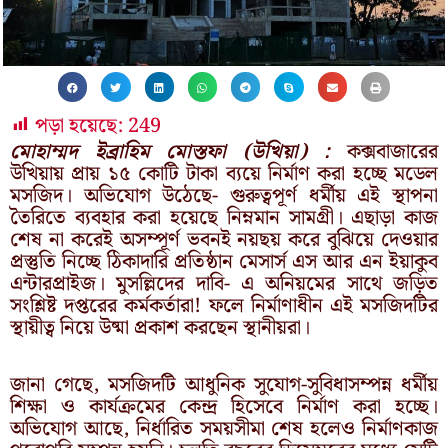
পড়া হয়েছে:
249
মোহাম্মদ ইব্রাহিম মোস্তফা (উখিয়া) :
কক্সবাজারের
উখিয়ায় প্রায় ১৫ কোটি টাকা ব্যয়ে নির্মাণ করা হচ্ছে মডেল
মসজিদ। অভিযোগ উঠেছে- গুরুত্বপূর্ণ ধর্মীয় এই স্থাপনা
তৈরিতে ব্যবহার করা হয়েছে নিম্নমান সামগ্রী। এছাড়া কাজ
শেষ না করেই অসম্পূর্ণ ভবনই নয়ছয় করে বুঝিয়ে দেওয়ার
প্রস্তুতি নিচ্ছে ঠিকাদারি প্রতিষ্ঠান মেসার্স এস আর এন ইয়াকুব
এন্টারপ্রাইজ। মুসল্লিদের দাবি- এ অনিয়মের সাথে জড়িত
সংশ্লিষ্ট দপ্তরের কর্মকর্তারা! ফলে নির্মাণাধীন এই মসজিদটির
স্থায়ীত্ব নিয়ে উষ্মা প্রকাশ করছেন স্থানীয়রা।
জানা গেছে, মসজিদটি আধুনিক সুযোগ-সুবিধাসম্পন্ন ধর্মীয়
শিক্ষা ও কার্যক্রমের কেন্দ্র হিসেবে নির্মাণ করা হচ্ছে।
অভিযোগ আছে, নির্ধারিত সময়সীমা শেষ হলেও নির্মাণকাজ