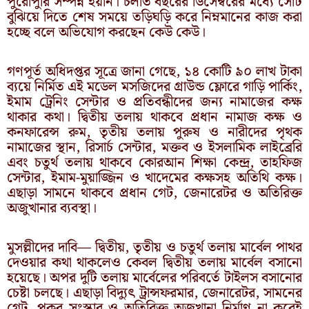
পুরোপুরি সম্পন্ন হয়নি। চলতি বছরের ডিসেম্বরের মধ্যে সেটি
বুঝিয়ে দিতে শেষ সময়ে তড়িঘড়ি করে নিম্নমানের কাজ করা
হচ্ছে বলে অভিযোগ করছেন কেউ কেউ।
গণপূর্ত অধিদপ্তর সূত্রে জানা গেছে, ১৪ কোটি ৯০ লাখ টাকা
ব্যয়ে নির্মিত এই মডেল মসজিদের গ্রাউন্ড ফ্লোরে গাড়ি পার্কিং,
ইমাম ট্রেনিং সেন্টার ও প্রতিবন্ধীদের জন্য নামাজের কক্ষ
থাকার কথা। দ্বিতীয় তলায় থাকবে প্রধান নামাজ কক্ষ ও
কনফারেন্স রুম, তৃতীয় তলায় পুরুষ ও নারীদের পৃথক
নামাজের স্থান, রিসার্চ সেন্টার, মক্তব ও ইসলামিক লাইব্রেরি
এবং চতুর্থ তলায় থাকবে কোরআন শিক্ষা কেন্দ্র, তাহফিজ
সেন্টার, ইমাম-মুয়াজ্জিন ও খাদেমের কক্ষসহ অতিথি কক্ষ।
এছাড়া সামনে থাকবে প্রধান গেট, জেনারেটর ও অতিরিক্ত
অজুখানার ব্যবস্থা।
মুসল্লীদের দাবি— দ্বিতীয়, তৃতীয় ও চতুর্থ তলায় মার্বেল পাথর
দেওয়ার কথা থাকলেও কেবল দ্বিতীয় তলায় মার্বেল বসানো
হয়েছে। অপর দুটি তলায় মার্বেলের পরিবর্তে টাইলস বসানোর
চেষ্টা চলছে। এছাড়া বিদ্যুৎ ট্রান্সফরমার, জেনারেটর, সামনের
গেট, পুকুর সংস্কার ও অতিরিক্ত অজুখানা নির্মাণ না করেই