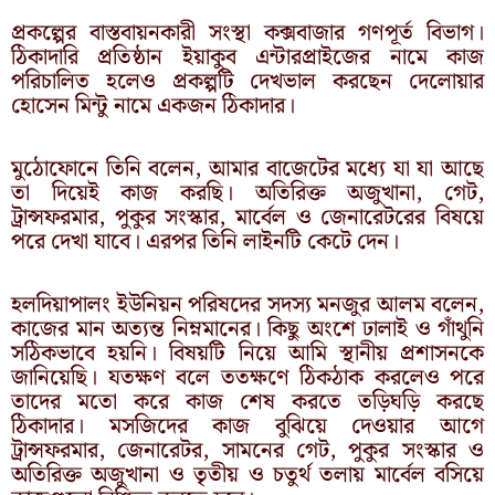
প্রকল্পের বাস্তবায়নকারী সংস্থা কক্সবাজার গণপূর্ত বিভাগ।
ঠিকাদারি প্রতিষ্ঠান ইয়াকুব এন্টারপ্রাইজের নামে কাজ
পরিচালিত হলেও প্রকল্পটি দেখভাল করছেন দেলোয়ার
হোসেন মিন্টু নামে একজন ঠিকাদার।
মুঠোফোনে তিনি বলেন, আমার বাজেটের মধ্যে যা যা আছে
তা দিয়েই কাজ করছি। অতিরিক্ত অজুখানা, গেট,
ট্রান্সফরমার, পুকুর সংস্কার, মার্বেল ও জেনারেটরের বিষয়ে
পরে দেখা যাবে। এরপর তিনি লাইনটি কেটে দেন।
হলদিয়াপালং ইউনিয়ন পরিষদের সদস্য মনজুর আলম বলেন,
কাজের মান অত্যন্ত নিম্নমানের। কিছু অংশে ঢালাই ও গাঁথুনি
সঠিকভাবে হয়নি। বিষয়টি নিয়ে আমি স্থানীয় প্রশাসনকে
জানিয়েছি। যতক্ষণ বলে ততক্ষণে ঠিকঠাক করলেও পরে
তাদের মতো করে কাজ শেষ করতে তড়িঘড়ি করছে
ঠিকাদার। মসজিদের কাজ বুঝিয়ে দেওয়ার আগে
ট্রান্সফরমার, জেনারেটর, সামনের গেট, পুকুর সংস্কার ও
অতিরিক্ত অজুখানা ও তৃতীয় ও চতুর্থ তলায় মার্বেল বসিয়ে