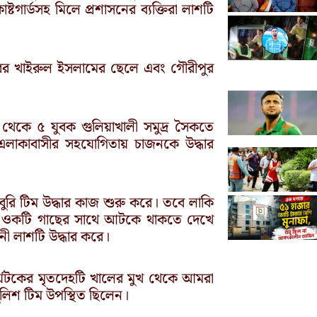
টগার্ডসহ মিলে প্রশাসনের ব্যক্তিরা লাশটি
ুরের খাইরুল ইসলামের ছেলে এবং গৌরীপুর
 থেকে ৫ যুবক গুলিয়াখালী সমুদ্র সৈকতে
লাকাবাসীর সহযোগিতায় চাজনকে উদ্ধার
বুরি টিম উদ্ধার কাজ শুরু করে। তবে লাকি
ুখে ওকটি গাছের সাথে আটকে থাকতে দেখে
হিনী লাশটি উদ্ধার করে।
 পর্যটকের মৃতদেহটি খালের মুখ থেকে আমরা
 পুলিশ টিম উপস্থিত ছিলেন।