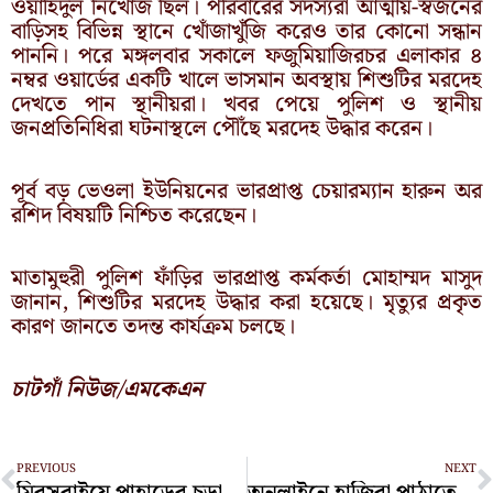
ওয়াহিদুল নিখোঁজ ছিল। পরিবারের সদস্যরা আত্মীয়-স্বজনের
বাড়িসহ বিভিন্ন স্থানে খোঁজাখুঁজি করেও তার কোনো সন্ধান
পাননি। পরে মঙ্গলবার সকালে ফজুমিয়াজিরচর এলাকার ৪
নম্বর ওয়ার্ডের একটি খালে ভাসমান অবস্থায় শিশুটির মরদেহ
দেখতে পান স্থানীয়রা। খবর পেয়ে পুলিশ ও স্থানীয়
জনপ্রতিনিধিরা ঘটনাস্থলে পৌঁছে মরদেহ উদ্ধার করেন।
পূর্ব বড় ভেওলা ইউনিয়নের ভারপ্রাপ্ত চেয়ারম্যান হারুন অর
রশিদ বিষয়টি নিশ্চিত করেছেন।
মাতামুহুরী পুলিশ ফাঁড়ির ভারপ্রাপ্ত কর্মকর্তা মোহাম্মদ মাসুদ
জানান, শিশুটির মরদেহ উদ্ধার করা হয়েছে। মৃত্যুর প্রকৃত
কারণ জানতে তদন্ত কার্যক্রম চলছে।
চাটগাঁ নিউজ/এমকেএন
Prev
N
PREVIOUS
NEXT
মিরসরাইয়ে পাহাড়ের চূড়া থেকে বৃদ্ধের মরদেহ উদ্ধার
অনলাইনে হাজিরা পাঠাতে আমগাছের ডালে প্রধান শিক্ষক