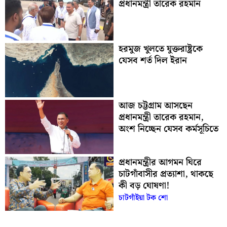
প্রধানমন্ত্রী তারেক রহমান
হরমুজ খুলতে যুক্তরাষ্ট্রকে
যেসব শর্ত দিল ইরান
আজ চট্টগ্রাম আসছেন
প্রধানমন্ত্রী তারেক রহমান,
অংশ নিচ্ছেন যেসব কর্মসূচিতে
প্রধানমন্ত্রীর আগমন ঘিরে
চাটগাঁবাসীর প্রত্যাশা, থাকছে
কী বড় ঘোষণা!
চাটগাঁইয়া টক শো