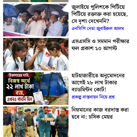
জুলাইয়ে পুলিশকে পিটিয়ে
পিটিয়ে রক্তাক্ত করা হয়েছে,
সে দৃশ্য দেখেননি?
এনসিপি নেতা জুবাইরুল আলম
এসএসসি ও সমমান পরীক্ষার
ফল প্রকাশ ১০ আগস্ট
হাটহাজারীতে অনুমোদনের
আগেই ২৮ লাখ টাকার
ব্যাডমিন্টন কোর্ট!
প্রকল্প বাস্তবায়ন নিয়ে প্রশ্ন
নিম্নমানের কাজ বরদাস্ত করা
হবে না: চসিক মেয়র