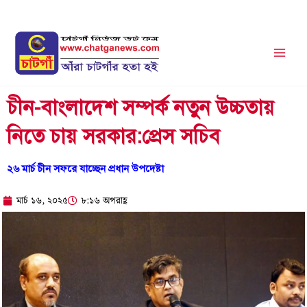
Skip
to
content
চীন-বাংলাদেশ সম্পর্ক নতুন উচ্চতায়
নিতে চায় সরকার:প্রেস সচিব
২৬ মার্চ চীন সফরে যাচ্ছেন প্রধান উপদেষ্টা
মার্চ ১৬, ২০২৫
৮:১৬ অপরাহ্ণ