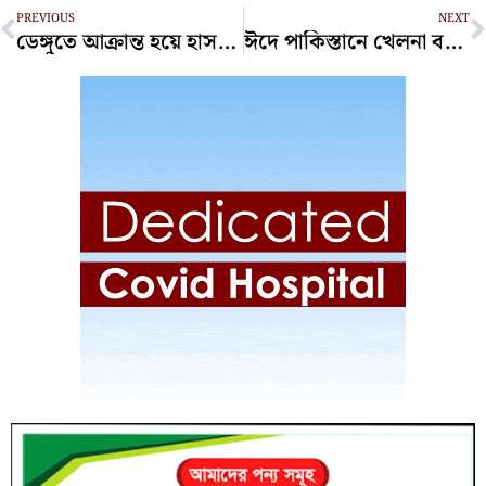
Prev
N
PREVIOUS
NEXT
ডেঙ্গুতে আক্রান্ত হয়ে হাসপাতালে ভর্তি ২২
ঈদে পাকিস্তানে খেলনা বন্দুক ও আতশবাজির ওপর নিষেধাজ্ঞা