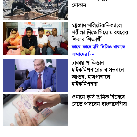
দোকান
চট্টগ্রাম পলিটেকনিক্যালে
পরীক্ষা দিতে গিয়ে মারধরের
শিকার শিক্ষার্থী
কারো কাছে ছবি-ভিডিও থাকলে
আমাদের দিন
ঢাকায় পাকিস্তান
হাইকমিশনারের বাসভবনে
আগুন, হাসপাতালে
হাইকমিশনার
ওমানে কৃষি শ্রমিক হিসেবে
যেতে পারবেন বাংলাদেশিরা