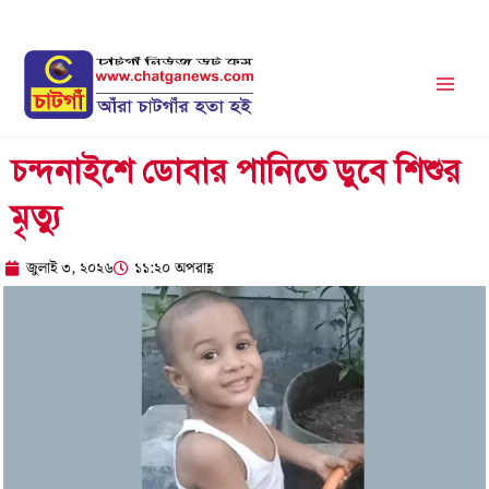
Skip
to
content
চন্দনাইশে ডোবার পানিতে ডুবে শিশুর
মৃত্যু
জুলাই ৩, ২০২৬
১১:২০ অপরাহ্ণ