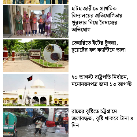
হাটহাজারীতে প্রাথমিক
বিদ্যালয়ের প্রতিযোগিতায়
পুরস্কার নিয়ে বৈষম্যের
অভিযোগ
তেহারিতে ইটের টুকরা,
চুয়েটের হল ক্যান্টিনে তালা
২০ আগস্ট রাষ্ট্রপতি নির্বাচন,
মনোনয়নপত্র জমা ১৩ আগস্ট
রাতের বৃষ্টিতে চট্টগ্রামে
জলাবদ্ধতা, বৃষ্টি থাকবে টানা ৪
দিন