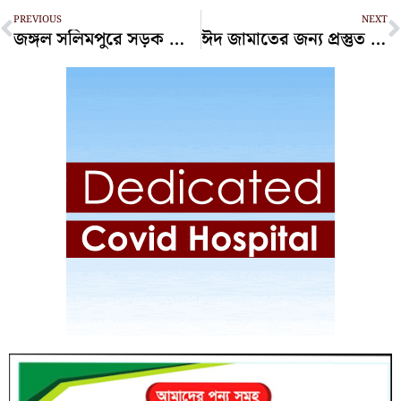
Prev
N
PREVIOUS
NEXT
জঙ্গল সলিমপুরে সড়ক পাকা করতে ১৬ কোটি টাকা চেয়ে প্রশাসনের চিঠি
ঈদ জামাতের জন্য প্রস্তুত জমিয়তুল ফালাহ ময়দান: চসিক মেয়র