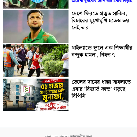
অচেনা যুবকের প্রাণ বাঁচানোর লড়াই
দেশে ফিরতে প্রস্তুত সাকিব,
বিচারের মুখোমুখি হতেও ভয়
নেই তার
থাইল্যান্ডে স্কুলে এক শিক্ষার্থীর
বন্দুক হামলা, নিহত ৭
তেলের দামের ধাক্কা সামলাতে
এবার ‘রিজার্ভ ফান্ড’ গড়ছে
বিপিসি