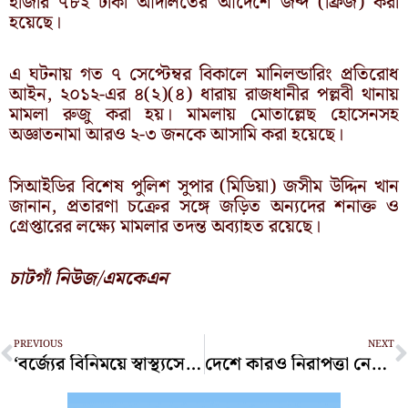
হাজার ৭৮২ টাকা আদালতের আদেশে জব্দ (ফ্রিজ) করা
হয়েছে।
এ ঘটনায় গত ৭ সেপ্টেম্বর বিকালে মানিলন্ডারিং প্রতিরোধ
আইন, ২০১২-এর ৪(২)(৪) ধারায় রাজধানীর পল্লবী থানায়
মামলা রুজু করা হয়। মামলায় মোতাল্লেছ হোসেনসহ
অজ্ঞাতনামা আরও ২-৩ জনকে আসামি করা হয়েছে।
সিআইডির বিশেষ পুলিশ সুপার (মিডিয়া) জসীম উদ্দিন খান
জানান, প্রতারণা চক্রের সঙ্গে জড়িত অন্যদের শনাক্ত ও
গ্রেপ্তারের লক্ষ্যে মামলার তদন্ত অব্যাহত রয়েছে।
চাটগাঁ নিউজ/এমকেএন
Prev
N
PREVIOUS
NEXT
‘বর্জ্যের বিনিময়ে স্বাস্থ্যসেবা’ চালু করেছে বিদ্যানন্দ ফাউন্ডেশন
দেশে কারও নিরাপত্তা নেই: কাদের সিদ্দিকী