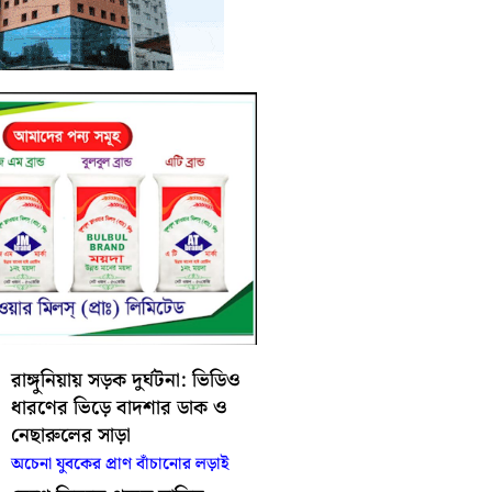
রাঙ্গুনিয়ায় সড়ক দুর্ঘটনা: ভিডিও
ধারণের ভিড়ে বাদশার ডাক ও
নেছারুলের সাড়া
অচেনা যুবকের প্রাণ বাঁচানোর লড়াই