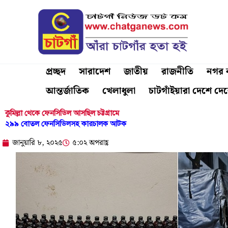
Skip
to
content
প্রচ্ছদ
সারাদেশ
জাতীয়
রাজনীতি
নগর ব
আন্তর্জাতিক
খেলাধুলা
চাটগাঁইয়ারা দেশে দে
কুমিল্লা থেকে ফেনসিডিল আসছিল চট্টগ্রামে
২৯৯ বোতল ফেনসিডিলসহ কারচালক আটক
জানুয়ারি ৮, ২০২৫
৫:০২ অপরাহ্ণ