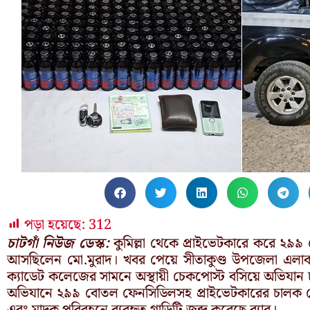
পড়া হয়েছে:
312
চাটগাঁ নিউজ ডেস্ক:
কুমিল্লা থেকে প্রাইভেটকারে করে ২৯৯ 
আসছিলেন মো.মুরাদ। খবর পেয়ে সীতাকুণ্ড উপজেলা এলাকা
ক্যাডেট কলেজের সামনে অস্থায়ী চেকপোস্ট বসিয়ে অভিযান চালা
অভিযানে ২৯৯ বোতল ফেনসিডিলসহ প্রাইভেটকারের চালক 
এবং মাদক পরিবহনে ব্যবহৃত গাড়িটি জব্দ করেছে র‍্যাব।