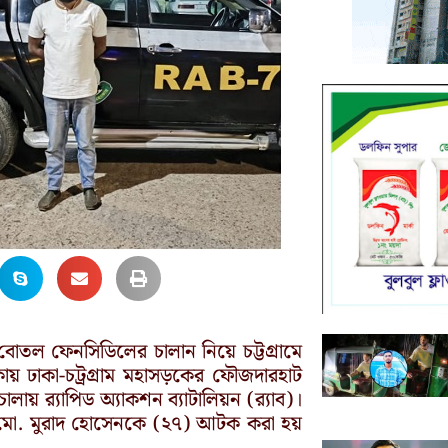
বোতল ফেনসিডিলের চালান নিয়ে চট্টগ্রামে
য় ঢাকা-চট্রগ্রাম মহাসড়কের ফৌজদারহাট
য় র‍্যাপিড অ্যাকশন ব্যাটালিয়ন (র‍্যাব)।
মো. মুরাদ হোসেনকে (২৭) আটক করা হয়