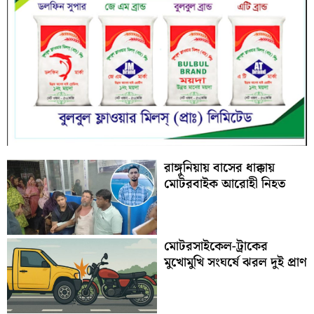
রাঙ্গুনিয়ায় বাসের ধাক্কায়
মোটরবাইক আরোহী নিহত
মোটরসাইকেল-ট্রাকের
মুখোমুখি সংঘর্ষে ঝরল দুই প্রাণ