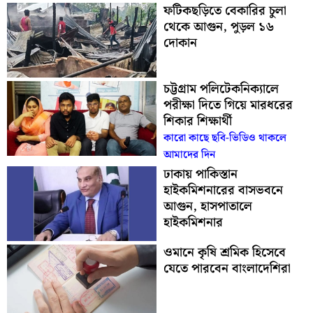
ফটিকছড়িতে বেকারির চুলা
থেকে আগুন, পুড়ল ১৬
দোকান
চট্টগ্রাম পলিটেকনিক্যালে
পরীক্ষা দিতে গিয়ে মারধরের
শিকার শিক্ষার্থী
কারো কাছে ছবি-ভিডিও থাকলে
আমাদের দিন
ঢাকায় পাকিস্তান
হাইকমিশনারের বাসভবনে
আগুন, হাসপাতালে
হাইকমিশনার
ওমানে কৃষি শ্রমিক হিসেবে
যেতে পারবেন বাংলাদেশিরা