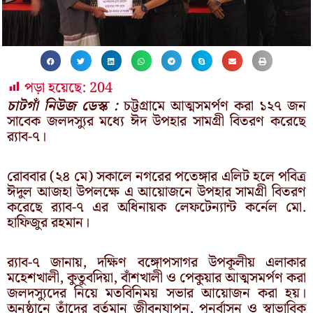
পড়া হয়েছে:
204
চাটগাঁ নিউজ ডেস্ক :
চট্টগ্রামে আত্মসমর্পণ করা ১২৭ জন
সাবেক জলদস্যুর মধ্যে ঈদ উপহার সামগ্রী বিতরণ করেছে
র‌্যাব-৭।
রোববার (২৪ মে) সকালে নগরের পতেঙ্গার এলিট হলে পবিত্র
ঈদুল আজহা উপলক্ষে এ আয়োজনে উপহার সামগ্রী বিতরণ
করেছে র‌্যাব-৭ এর অধিনায়ক লেফটেন্যান্ট কর্নেল মো.
হাফিজুর রহমান।
র‌্যাব-৭ জানায়, দক্ষিণ বঙ্গোপসাগর উপকূলীয় এলাকার
মহেশখালী, কুতুবদিয়া, বাঁশখালী ও পেকুয়ার আত্মসমর্পণ করা
জলদস্যুদের নিয়ে মতবিনিময় সভার আয়োজন করা হয়।
অনুষ্ঠানে তাঁদের বর্তমান জীবনযাপন, পুনর্বাসন ও স্বাভাবিক