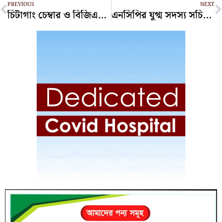
PREVIOUS
NEXT
চিটাগাং চেম্বার ও বিজিএমইএ একযোগে কাজ করবে
এনসিপির যুগ্ম সদস্য সচিব তারেক রেজা গ্রেপ্তার