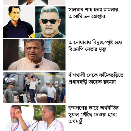
সালমান শাহ হত্যা মামলার
আসামি ডন গ্রেপ্তার
আনোয়ারায় বিদ্যুৎস্পৃষ্ট হয়ে
বিএনপি নেতার মৃত্যু
বাঁশখালী থেকে ফটিকছড়িতে
প্রধানমন্ত্রী তারেক রহমান
জনগণের কাছে অর্থনীতির
সুফল পৌঁছে দেওয়া হবে:
অর্থমন্ত্রী