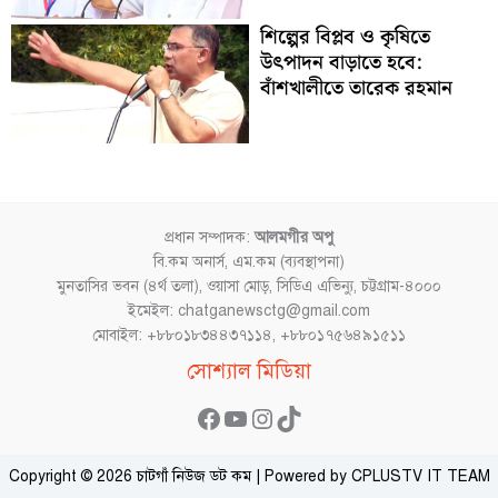
শিল্পের বিপ্লব ও কৃষিতে
উৎপাদন বাড়াতে হবে:
বাঁশখালীতে তারেক রহমান
প্রধান সম্পাদক:
আলমগীর অপু
বি.কম অনার্স, এম.কম (ব্যবস্থাপনা)
মুনতাসির ভবন (৪র্থ তলা), ওয়াসা মোড়, সিডিএ এভিন্যু, চট্টগ্রাম-৪০০০
ইমেইল: chatganewsctg@gmail.com
মোবাইল: +৮৮০১৮৩৪৪৩৭১১৪, +৮৮০১৭৫৬৪৯১৫১১
Facebook
YouTube
Instagram
TikTok
সোশ্যাল মিডিয়া
Copyright © 2026 চাটগাঁ নিউজ ডট কম | Powered by CPLUSTV IT TEAM