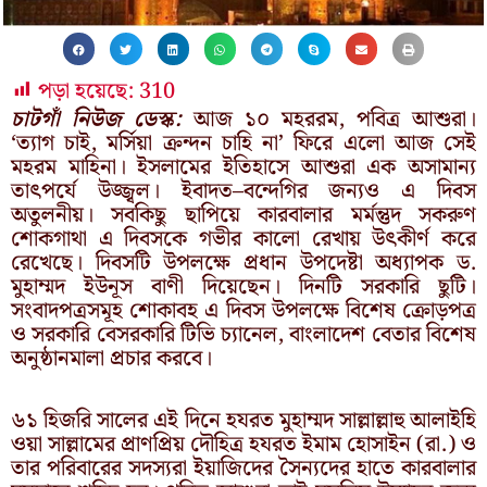
পড়া হয়েছে:
310
চাটগাঁ নিউজ ডেস্ক:
আজ ১০ মহররম, পবিত্র আশুরা।
‘ত্যাগ চাই, মর্সিয়া ক্রন্দন চাহি না’ ফিরে এলো আজ সেই
মহরম মাহিনা। ইসলামের ইতিহাসে আশুরা এক অসামান্য
তাৎপর্যে উজ্জ্বল। ইবাদত–বন্দেগির জন্যও এ দিবস
অতুলনীয়। সবকিছু ছাপিয়ে কারবালার মর্মন্তুদ সকরুণ
শোকগাথা এ দিবসকে গভীর কালো রেখায় উৎকীর্ণ করে
রেখেছে। দিবসটি উপলক্ষে প্রধান উপদেষ্টা অধ্যাপক ড.
মুহাম্মদ ইউনূস বাণী দিয়েছেন। দিনটি সরকারি ছুটি।
সংবাদপত্রসমূহ শোকাবহ এ দিবস উপলক্ষে বিশেষ ক্রোড়পত্র
ও সরকারি বেসরকারি টিভি চ্যানেল, বাংলাদেশ বেতার বিশেষ
অনুষ্ঠানমালা প্রচার করবে।
৬১ হিজরি সালের এই দিনে হযরত মুহাম্মদ সাল্লাল্লাহু আলাইহি
ওয়া সাল্লামের প্রাণপ্রিয় দৌহিত্র হযরত ইমাম হোসাইন (রা.) ও
তার পরিবারের সদস্যরা ইয়াজিদের সৈন্যদের হাতে কারবালার