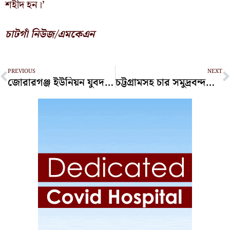
শহীদ হন।’
চাটগাঁ নিউজ/এমকেএন
Prev
N
PREVIOUS
NEXT
জোরারগঞ্জ ইউনিয়ন যুবদলের উদ্যােগে বিক্ষোভ মিছিল ও প্রতিবাদ সমাবেশ অনুষ্ঠিত
চট্টগ্রামসহ চার সমুদ্রবন্দরে ৩ নম্বর সতর্ক সংকেত