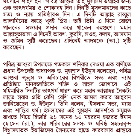
ময়দানে শহিদ হন। পবিত্র আশুরা তাই মুসলিম উম্মাহর জন্য
এক তাৎপর্যময় ও শোকাবহ দিন। দিনটি মুসলমানদের কাছে
সত্য ও ন্যায় প্রতিষ্ঠারও দিন। এ দিনটি আল্লাহ রাব্বুল
আলামিনের কাছে খুবই প্রিয়। তাই তিনি এ দিনে রোজা
পালনের সওয়াব প্রদান করে থাকেন বহুগুণে। মহান
আল্লাহতায়ালা এ দিনেই আরশ, কুরসি, লওহ, কলম, আসমান
ও জমিন সৃষ্টি করেছেন। এদিনেই আদমকে (আ.) সৃষ্টি
করেছেন।
পবিত্র আশুরা উপলক্ষে গতকাল শনিবার দেওয়া এক বাণীতে
প্রধান উপদেষ্টা অধ্যাপক ড. মুহাম্মদ ইউনূস বলেছেন, পবিত্র
আশুরা জুলুম ও অবিচারের বিপরীতে সত্য এবং ন্যায়
প্রতিষ্ঠায় মানবজাতিকে শক্তি ও সাহস জোগাবে। এই
মহিমান্বিত দিনটির তাৎপর্য ধারণ করে মহান আল্লাহর নৈকট্য
লাভে সবার প্রতি বেশি বেশি নেক আমল করার আহ্‌বান
জানিয়েছেন ড. ইউনূস। তিনি বলেন, ‘ইসলাম সত্য, ন্যায়
এবং শান্তির ধর্ম। ইসলামের এই সুমহান আদর্শকে সমুন্নত
রাখতে গিয়ে হিজরি ৬১ সনের ১০ মহররম হজরত ইমাম
হোসেন (রা.), তার পরিবারের সদস্য ও ঘনিষ্ঠ সহচরবৃন্দ
বিশ্বাসঘাতক ইয়াজিদের সৈন্যদের হাতে কারবালার প্রান্তরে