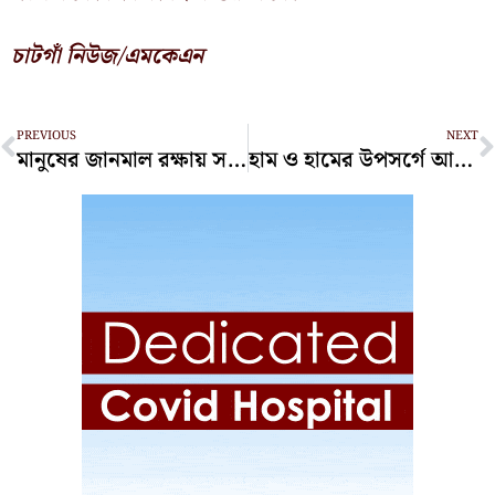
চাটগাঁ নিউজ/এমকেএন
Prev
N
PREVIOUS
NEXT
মানুষের জানমাল রক্ষায় সর্বোচ্চ ব্যবস্থা নেওয়া হবে: এসপি মাসুদ
হাম ও হামের উপসর্গে আরও ৬ শিশুর মৃত্যু