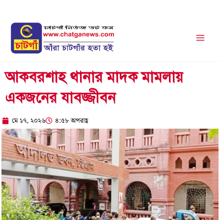
Skip
to
content
আকবরশাহ থানার মাদক মামলায়
একজনের যাবজ্জীবন
মে ১৭, ২০২৬
৪:৫৮ অপরাহ্ণ