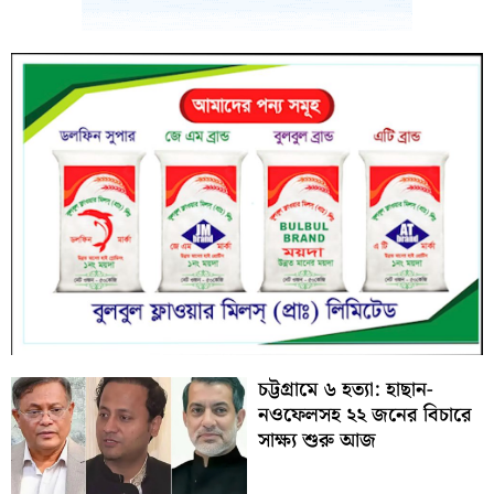
চট্টগ্রামে ৬ হত্যা: হাছান-
নওফেলসহ ২২ জনের বিচারে
সাক্ষ্য শুরু আজ