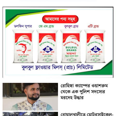
রোহিঙ্গা ক্যাম্পের ওয়াশরুম
থেকে এক পুলিশ সদস্যের
মরদেহ উদ্ধার
বোয়ালখালীতে মোটরসাইকেল-