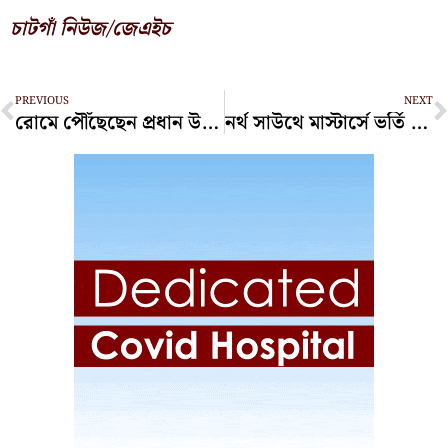
চাটগাঁ নিউজ/জেএইচ
Prev
N
PREVIOUS
NEXT
রোমে পৌঁছেছেন প্রধান উপদেষ্টা ড. ইউনূস
নর্থ সাউথে মাস্টার্সে ভর্তি পরীক্ষা দিলেন উপদেষ্টা আসিফ