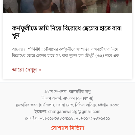
কর্ণফুলীতে জমি নিয়ে বিরোধে ছেলের হাতে বাবা
খুন
আনোয়ারা প্রতিনিধি : চট্টগ্রামের কর্ণফুলীতে সম্পত্তির ভাগবাটোয়ারা নিয়ে
বিরোধের জেরে ছেলের হাতে সৎ বাবা নুরুল হক চৌধুরী (৬৫) নামে এক
আরো দেখুন »
প্রধান সম্পাদক:
আলমগীর অপু
বি.কম অনার্স, এম.কম (ব্যবস্থাপনা)
মুনতাসির ভবন (৪র্থ তলা), ওয়াসা মোড়, সিডিএ এভিন্যু, চট্টগ্রাম-৪০০০
ইমেইল: chatganewsctg@gmail.com
মোবাইল: +৮৮০১৮৩৪৪৩৭১১৪, +৮৮০১৭৫৬৪৯১৫১১
Facebook
YouTube
Instagram
TikTok
সোশ্যাল মিডিয়া