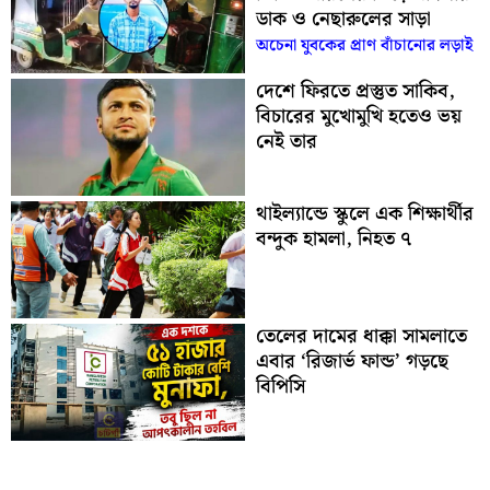
ডাক ও নেছারুলের সাড়া
অচেনা যুবকের প্রাণ বাঁচানোর লড়াই
দেশে ফিরতে প্রস্তুত সাকিব,
বিচারের মুখোমুখি হতেও ভয়
নেই তার
থাইল্যান্ডে স্কুলে এক শিক্ষার্থীর
বন্দুক হামলা, নিহত ৭
তেলের দামের ধাক্কা সামলাতে
এবার ‘রিজার্ভ ফান্ড’ গড়ছে
বিপিসি