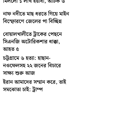
মিললো ১ লাখ ইয়াবা, আটক ৬
নাফ নদীতে মাছ ধরতে গিয়ে মাইন
বিস্ফোরণে জেলের পা বিচ্ছিন্ন
বোয়ালখালীতে ট্রাকের পেছনে
সিএনজি অটোরিকশার ধাক্কা,
আহত ৫
চট্টগ্রামে ৬ হত্যা: হাছান-
নওফেলসহ ২২ জনের বিচারে
সাক্ষ্য শুরু আজ
ইরান আমাদের সম্মান করে, তাই
সমঝোতা চাই: ট্রাম্প