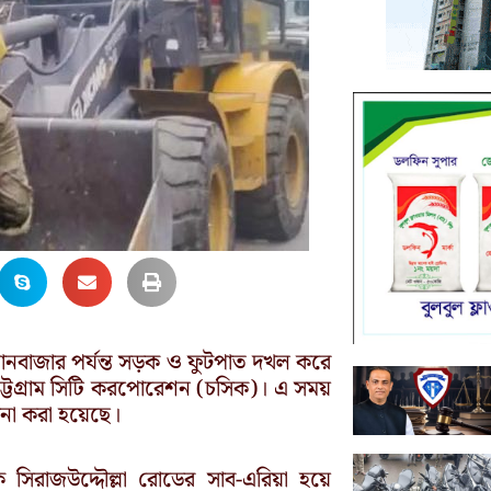
ওয়ানবাজার পর্যন্ত সড়ক ও ফুটপাত দখল করে
্টগ্রাম সিটি করপোরেশন (চসিক)। এ সময়
মানা করা হয়েছে।
সিরাজউদ্দৌল্লা রোডের সাব-এরিয়া হয়ে